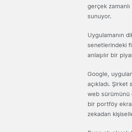
gerçek zamanlı p
sunuyor.
Uygulamanın dik
senetlerindeki f
anlaşılır bir pi
Google, uygula
açıkladı. Şirket
web sürümünü de
bir portföy ekra
zekadan kişiselle