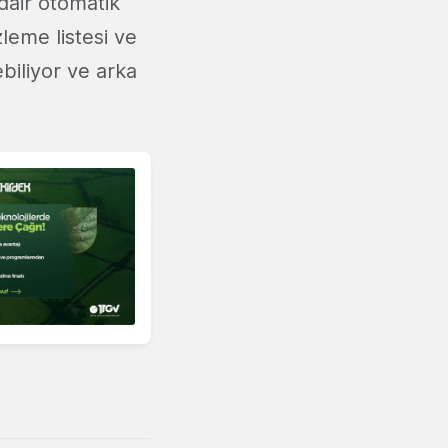
 dair otomatik
zleme listesi ve
ebiliyor ve arka