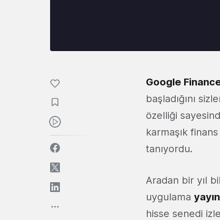
Google Financ
başladığını siz
özelliği sayesin
karmaşık finans
tanıyordu.
Aradan bir yıl 
uygulama
yayın
hisse senedi iz