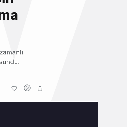
ama
 zamanlı
 sundu.