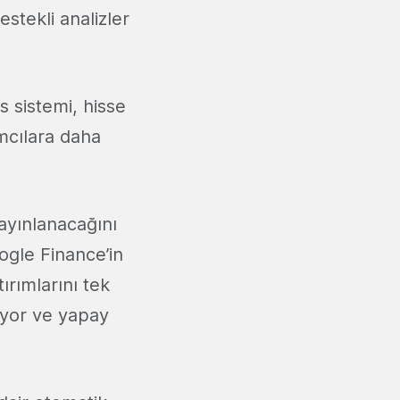
stekli analizler
 sistemi, hisse
ımcılara daha
yınlanacağını
ogle Finance’in
rımlarını tek
liyor ve yapay