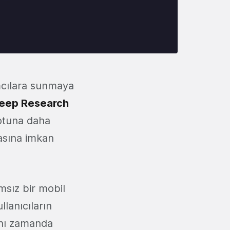
ımcılara sunmaya
eep Research
botuna daha
masına imkan
msız bir mobil
lanıcıların
ynı zamanda