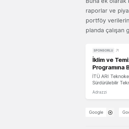
Buna ek olarak k
raporlar ve piya
portföy verileri
planda çalışan g
SPONSORLU
İklim ve Temi
Programına 
İTÜ ARI Teknoke
Sürdürülebilir Te
Adrazzi
Google
Goo