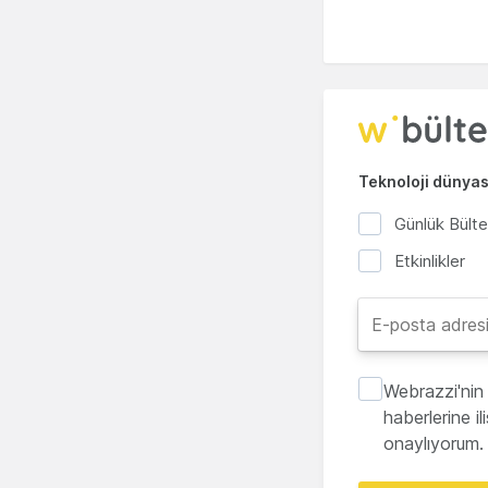
Teknoloji dünyası
Günlük Bült
Etkinlikler
Webrazzi'nin 
haberlerine i
onaylıyorum.