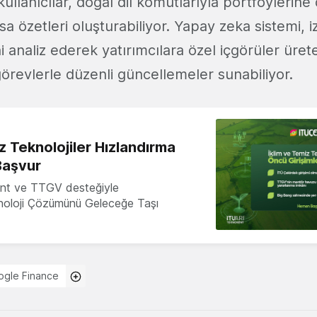
ullanıcılar, doğal dil komutlarıyla portföylerine
sa özetleri oluşturabiliyor. Yapay zeka sistemi, i
ni analiz ederek yatırımcılara özel içgörüler üret
örevlerle düzenli güncellemeler sunabiliyor.
z Teknolojiler Hızlandırma
Başvur
nt ve TTGV desteğiyle
knoloji Çözümünü Geleceğe Taşı
gle Finance