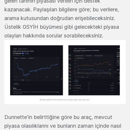
gelen tahmin piyasası verileri için destek
kazanacak. Paylaşılan bilgilere göre; bu verilere,
arama kutusundan doğrudan erişebileceksiniz.
Üstelik GSYİH büyümesi gibi gelecekteki piyasa
olayları hakkında sorular sorabileceksiniz.
Dunnette'in belirttiğine göre bu araç, mevcut
piyasa olasılıklarını ve bunların zaman içinde nasıl