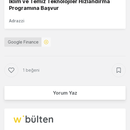
İklim ve Temiz Teknolojiler Hızlandırma
Programına Başvur
Adrazzi
Google Finance
1 beğeni
Yorum Yaz