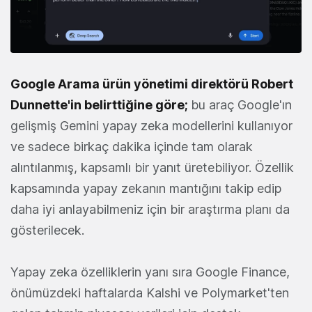
Google Arama ürün yönetimi direktörü Robert
Dunnette'in belirttiğine göre;
bu araç Google'ın
gelişmiş Gemini yapay zeka modellerini kullanıyor
ve sadece birkaç dakika içinde tam olarak
alıntılanmış, kapsamlı bir yanıt üretebiliyor. Özellik
kapsamında yapay zekanın mantığını takip edip
daha iyi anlayabilmeniz için bir araştırma planı da
gösterilecek.
Yapay zeka özelliklerin yanı sıra Google Finance,
önümüzdeki haftalarda Kalshi ve Polymarket'ten