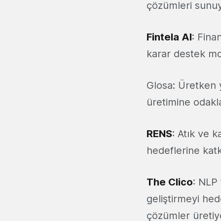
çözümleri sunuy
Fintela AI
: Fina
karar destek mo
Glosa: Üretken 
üretimine odakl
RENS
: Atık ve k
hedeflerine katk
The Clico
: NLP 
geliştirmeyi hed
çözümler üretiy