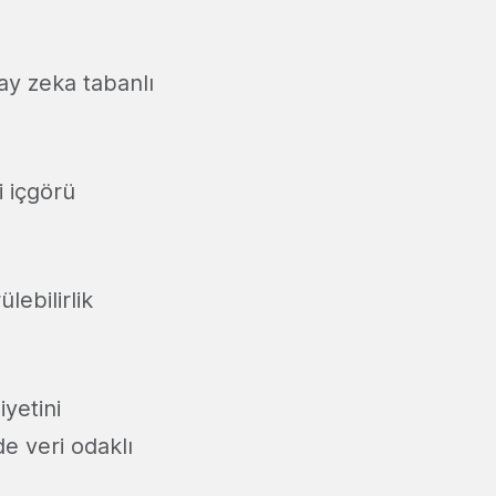
ay zeka tabanlı
i içgörü
lebilirlik
iyetini
e veri odaklı