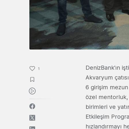
DenizBank’ın işt
1
Akvaryum çatısı
6 girişim mezun 
özel mentorluk, y
birimleri ve yat
Etkileşim Progr
hızlandırmayı he