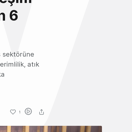
n 6
s sektörüne
imlilik, atık
ka
1