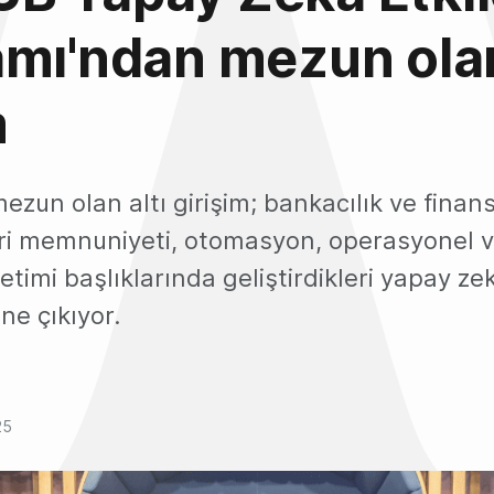
amı'ndan mezun ola
m
zun olan altı girişim; bankacılık ve finan
i memnuniyeti, otomasyon, operasyonel ver
timi başlıklarında geliştirdikleri yapay ze
ne çıkıyor.
25