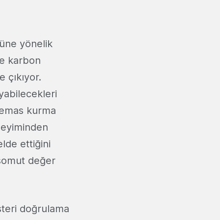
rüne yönelik
ve karbon
e çıkıyor.
yabilecekleri
 temas kurma
eneyiminden
lde ettiğini
 somut değer
üşteri doğrulama