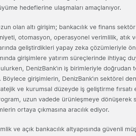
büyüme hedeflerine ulaşmaları amaçlanıyor.
n olan altı girişim; bankacılık ve finans sektö
yeti, otomasyon, operasyonel verimlilik, atık 
arında geliştirdikleri yapay zeka çözümleriyle ön
nda girişimlere yatırım süreçlerinde ihtiyaç du
ulurken, DenizBank’ın iş birimleriyle doğrudan
. Böylece girişimlerin, DenizBank’ın sektörel d
atejik ve kurumsal düzeyde iş geliştirme fırsatı e
. Program, uzun vadede ürünleşmeye dönüşerek
lerin ortaya çıkmasına aracılık ediyor.
 kimlik ve açık bankacılık altyapısında güvenli m