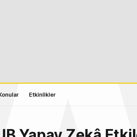
Konular
Etkinlikler
B Yapay Zekâ Etki