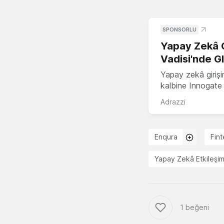
SPONSORLU
Yapay Zekâ G
Vadisi'nde G
Yapay zekâ girişi
kalbine Innogate i
Adrazzi
Enqura
Fint
Yapay Zekâ Etkileşi
1 beğeni