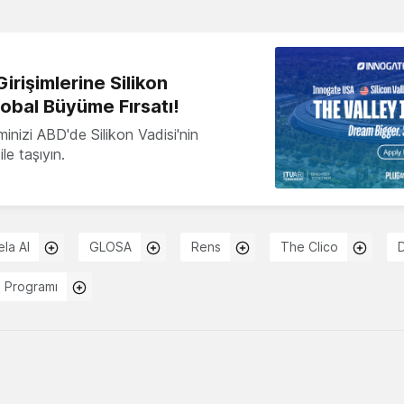
irişimlerine Silikon
lobal Büyüme Fırsatı!
minizi ABD'de Silikon Vadisi'nin
le taşıyın.
ela AI
GLOSA
Rens
The Clico
m Programı