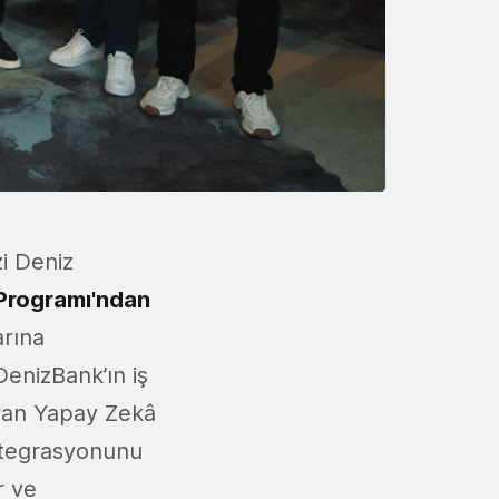
zi Deniz
Programı'ndan
arına
 DenizBank’ın iş
kuran Yapay Zekâ
entegrasyonunu
r ve