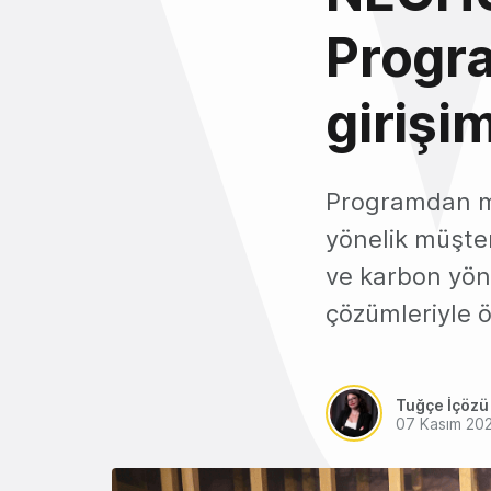
Progr
girişi
Programdan me
yönelik müşter
ve karbon yöne
çözümleriyle ö
Tuğçe İçözü
07 Kasım 20