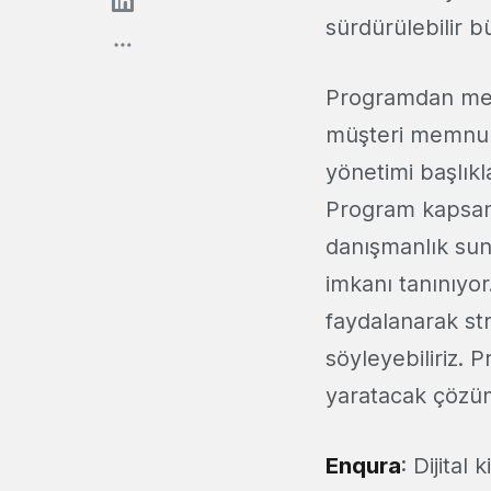
sürdürülebilir 
Programdan mezu
müşteri memnuni
yönetimi başlıkl
Program kapsamı
danışmanlık sun
imkanı tanınıyor
faydalanarak str
söyleyebiliriz
yaratacak çözüm
Enqura
: Dijital