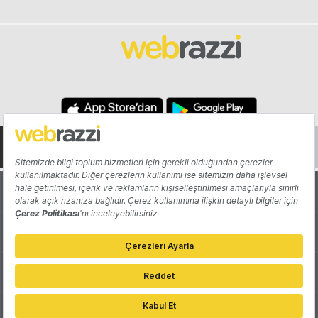
Hakkında
Yazarlar
Katkıda Bulun
Reklam
Girişiminizi Tanıtın
İletişim
Çerez Tercihleri
Gizlilik Politikası