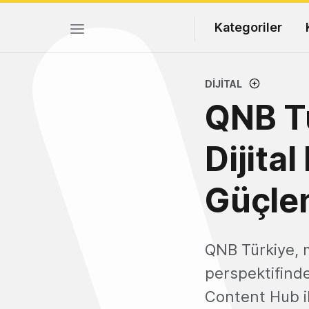
Kategoriler
DIJITAL
QNB Tü
Dijita
Güçlen
QNB Türkiye, m
perspektifinde
Content Hub ile