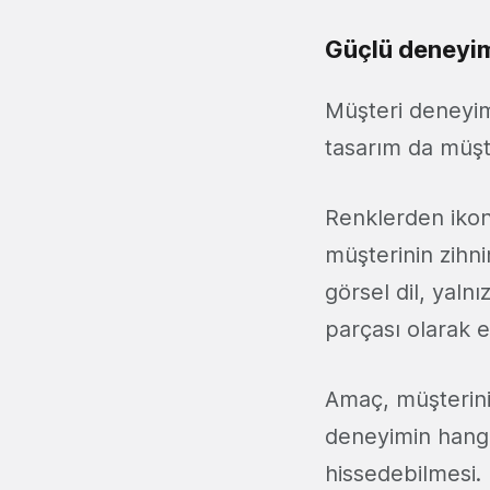
Güçlü deneyim
Müşteri deneyimin
tasarım da müşte
Renklerden ikon
müşterinin zihni
görsel dil, yaln
parçası olarak el
Amaç, müşterini
deneyimin hang
hissedebilmesi.