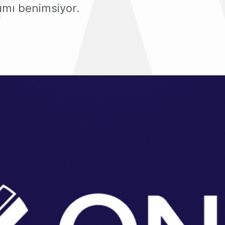
şımı benimsiyor.