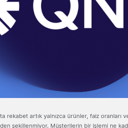
kta rekabet artık yalnızca ürünler, faiz oranları 
nden şekillenmiyor. Müşterilerin bir işlemi ne ka