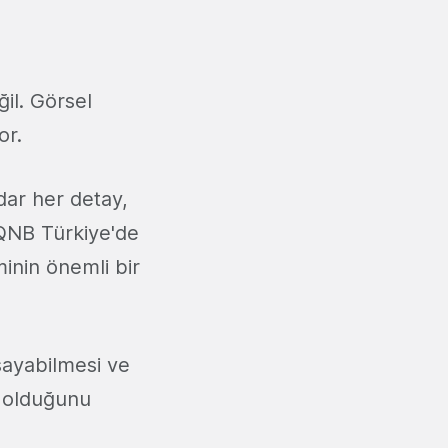
ğil. Görsel
or.
dar her detay,
 QNB Türkiye'de
minin önemli bir
şayabilmesi ve
 olduğunu