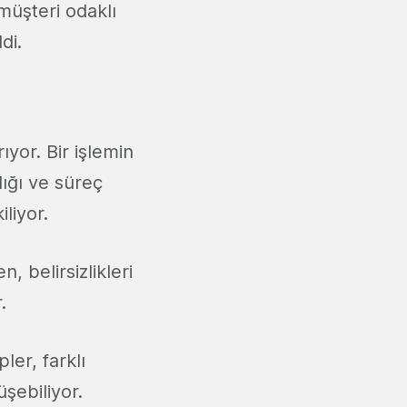
e müşteri odaklı
di.
ıyor. Bir işlemin
ığı ve süreç
liyor.
, belirsizlikleri
.
ler, farklı
üşebiliyor.