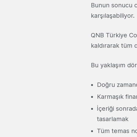
Bunun sonucu ola
karşılaşabiliyor.
QNB Türkiye Con
kaldırarak tüm d
Bu yaklaşım dört
Doğru zamand
Karmaşık finan
İçeriği sonrad
tasarlamak
Tüm temas nok