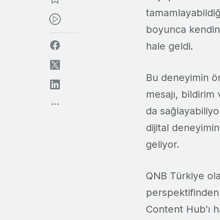
tamamlayabildiği
boyunca kendini
hale geldi.
Bu deneyimin öne
mesajı, bildiri
da sağlayabiliyo
dijital deneyimi
geliyor.
QNB Türkiye ola
perspektifinden 
Content Hub'ı ha