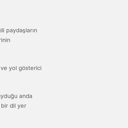
li paydaşların
rinin
i ve yol gösterici
duyduğu anda
bir dil yer