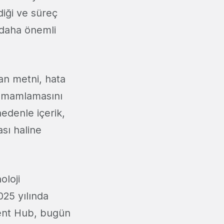
diği ve süreç
 daha önemli
ran metni, hata
 tamamlamasını
nedenle içerik,
ası haline
oloji
025 yılında
ntent Hub, bugün