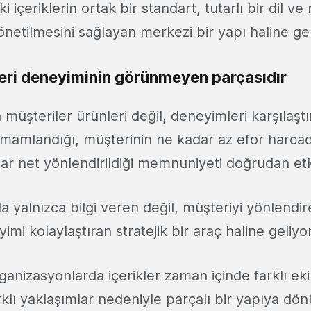
aki içeriklerin ortak bir standart, tutarlı bir dil v
önetilmesini sağlayan merkezi bir yapı haline gel
şteri deneyiminin görünmeyen parçasıdır
a müşteriler ürünleri değil, deneyimleri karşılaştır
tamamlandığı, müşterinin ne kadar az efor harcad
r net yönlendirildiği memnuniyeti doğrudan etki
 yalnızca bilgi veren değil, müşteriyi yönlendiren
imi kolaylaştıran stratejik bir araç haline geliyor
nizasyonlarda içerikler zaman içinde farklı ekip
rklı yaklaşımlar nedeniyle parçalı bir yapıya dön