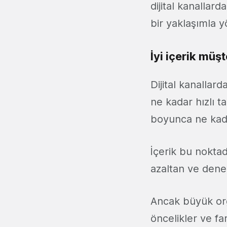
dijital kanallard
bir yaklaşımla y
İyi içerik mü
Dijital kanallard
ne kadar hızlı 
boyunca ne kada
İçerik bu noktada
azaltan ve deney
Ancak büyük orga
öncelikler ve fa