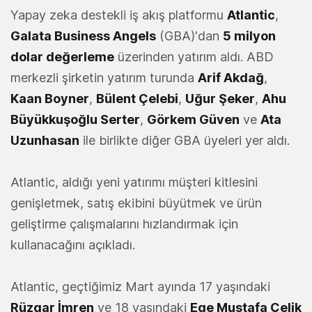
Yapay zeka destekli iş akış platformu
Atlantic
,
Galata Business Angels
(GBA)'dan
5 milyon
dolar değerleme
üzerinden yatırım aldı. ABD
merkezli şirketin yatırım turunda
Arif Akdağ
,
Kaan Boyner
,
Bülent Çelebi
,
Uğur Şeker
,
Ahu
Büyükkuşoğlu Serter
,
Görkem Güven
ve
Ata
Uzunhasan
ile birlikte diğer GBA üyeleri yer aldı.
Atlantic, aldığı yeni yatırımı müşteri kitlesini
genişletmek, satış ekibini büyütmek ve ürün
geliştirme çalışmalarını hızlandırmak için
kullanacağını açıkladı.
Atlantic, geçtiğimiz Mart ayında 17 yaşındaki
Rüzgar İmren
ve 18 yaşındaki
Ege Mustafa Çelik