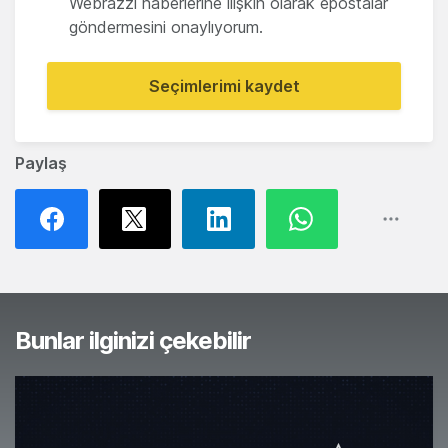
Webrazzi haberlerine ilişkin olarak epostalar
göndermesini onaylıyorum.
Seçimlerimi kaydet
Paylaş
Bunlar ilginizi çekebilir