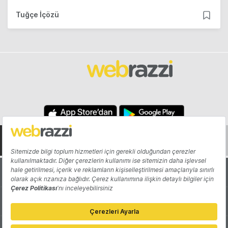
Tuğçe İçözü
Hakkında
Yazarlar
Katkıda Bulun
Reklam