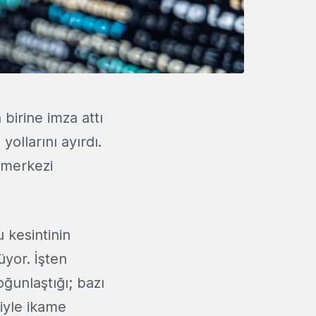
 birine imza attı
a
yollarını ayırdı.
 merkezi
 kesintinin
üyor. İşten
ğunlaştığı; bazı
iyle ikame