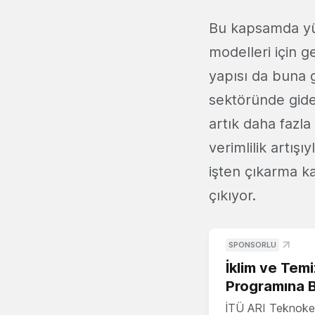
Bu kapsamda yük
modelleri için g
yapısı da buna g
sektöründe gider
artık daha fazla
verimlilik artışı
işten çıkarma k
çıkıyor.
SPONSORLU
İklim ve Temi
Programına 
İTÜ ARI Teknoke