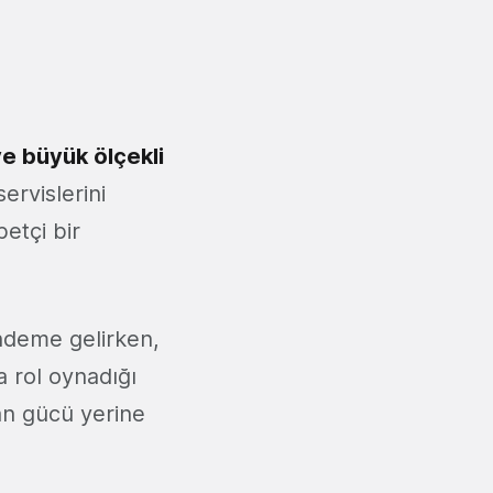
e büyük ölçekli
rvislerini
etçi bir
ündeme gelirken,
 rol oynadığı
san gücü yerine