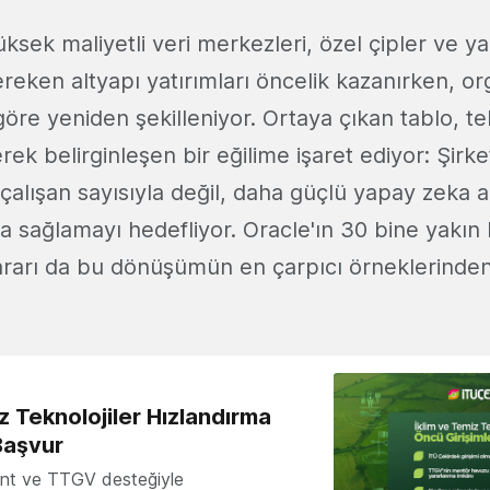
sek maliyetli veri merkezleri, özel çipler ve y
ereken altyapı yatırımları öncelik kazanırken, o
öre yeniden şekilleniyor. Ortaya çıkan tablo, te
ek belirginleşen bir eğilime işaret ediyor: Şirk
 çalışan sayısıyla değil, daha güçlü yapay zeka a
yla sağlamayı hedefliyor. Oracle'ın 30 bine yakın 
ararı da bu dönüşümün en çarpıcı örneklerinden 
z Teknolojiler Hızlandırma
Başvur
nt ve TTGV desteğiyle