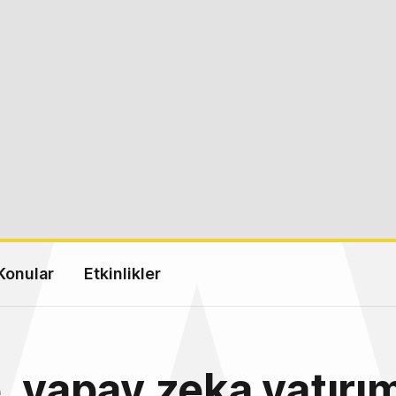
Konular
Etkinlikler
, yapay zeka yatırım