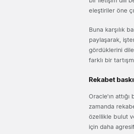
bir iletişim dil
eleştiriler öne ç
Buna karşılık ba
paylaşarak, işte
gördüklerini dil
farklı bir tartışm
Rekabet baskı
Oracle'ın attığı
zamanda rekabet 
özellikle bulut 
için daha agres