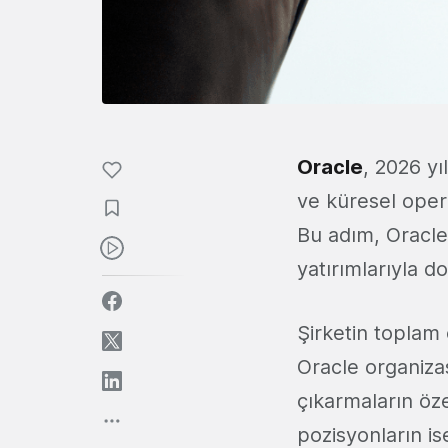
Oracle
, 2026 yı
ve küresel ope
Bu adım, Oracle
yatırımlarıyla d
Şirketin toplam 
Oracle organizas
çıkarmaların öze
pozisyonların i