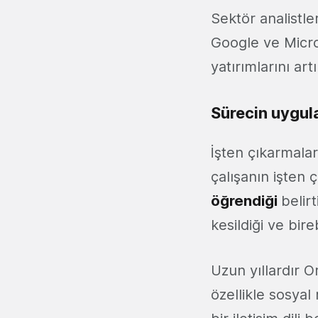
Sektör analistl
Google ve Micro
yatırımlarını ar
Sürecin uygul
İşten çıkarmalar
çalışanın işten ç
öğrendiği
belirt
kesildiği ve bir
Uzun yıllardır O
özellikle sosyal