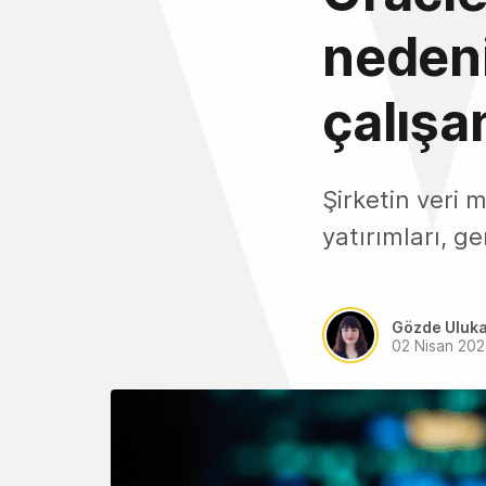
nedeni
çalışan
Şirketin veri 
yatırımları, ge
Gözde Uluk
02 Nisan 20