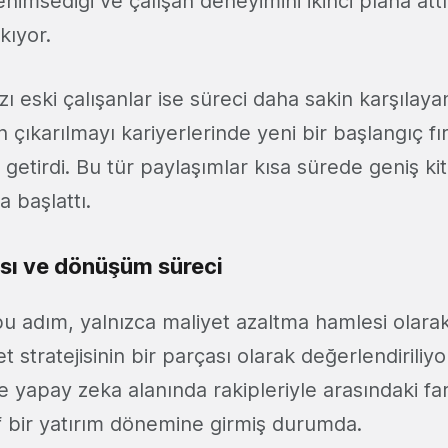
i benimsediği ve çalışan deneyimini ikinci plana at
ıkıyor.
zı eski çalışanlar ise süreci daha sakin karşılay
n çıkarılmayı kariyerlerinde yeni bir başlangıç fır
e getirdi. Bu tür paylaşımlar kısa sürede geniş ki
a başlattı.
sı ve dönüşüm süreci
 bu adım, yalnızca maliyet azaltma hamlesi olarak
stratejisinin bir parçası olarak değerlendiriliyor
ve yapay zeka alanında rakipleriyle arasındaki f
if bir yatırım dönemine girmiş durumda.