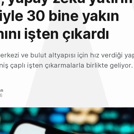
yle 30 bine yakın
ını işten çıkardı
merkezi ve bulut altyapısı için hız verdiği y
niş çaplı işten çıkarmalarla birlikte geliyor.
an
26