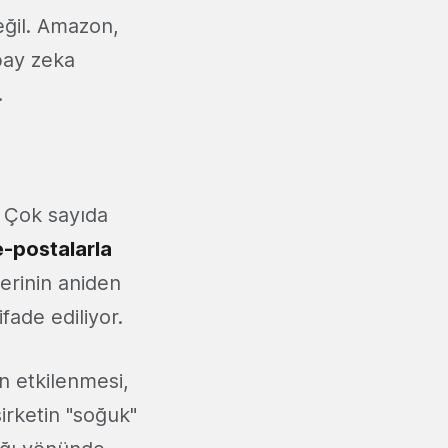
eğil. Amazon,
pay zeka
.
. Çok sayıda
e-postalarla
mlerinin aniden
fade ediliyor.
n etkilenmesi,
irketin "soğuk"