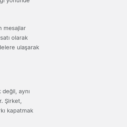
tığı yönünde
an mesajlar
satı olarak
tlelere ulaşarak
 değil, aynı
. Şirket,
arkı kapatmak