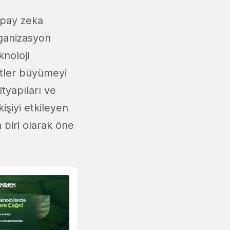
apay zeka
rganizasyon
knoloji
etler büyümeyi
ltyapıları ve
kişiyi etkileyen
biri olarak öne