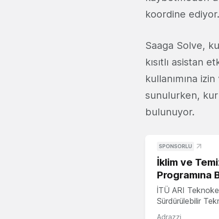
koordine ediyor
Saaga Solve, kul
kısıtlı asistan e
kullanımına izin
sunulurken, kuru
bulunuyor.
SPONSORLU
İklim ve Temi
Programına 
İTÜ ARI Teknoke
Sürdürülebilir Te
Adrazzi