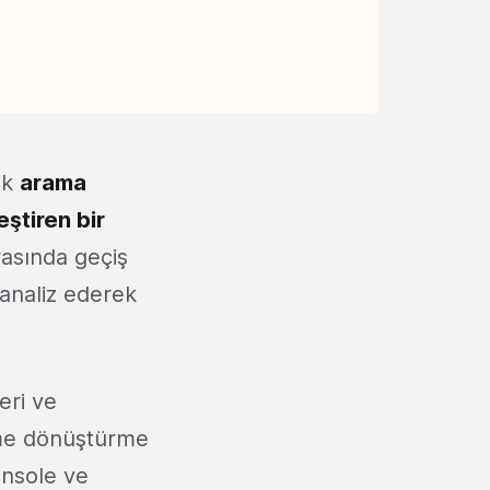
ak
arama
ştiren bir
rasında geçiş
 analiz ederek
eri ve
leme dönüştürme
onsole ve