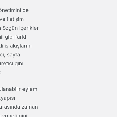
önetimini de
e iletişim
 özgün içerikler
 gibi farklı
 iş akışlarını
cı, sayfa
etici gibi
.
lanabilir eylem
tyapısı
 arasında zaman
 yönetimini