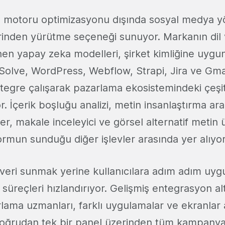
 motoru optimizasyonu dışında sosyal medya y
rinden yürütme seçeneği sunuyor. Markanın dil v
nen yapay zeka modelleri, şirket kimliğine uygun
Solve, WordPress, Webflow, Strapi, Jira ve Gmail
tegre çalışarak pazarlama ekosistemindeki çeşitli
or. İçerik boşluğu analizi, metin insanlaştırma ara
r, makale inceleyici ve görsel alternatif metin ür
ormun sunduğu diğer işlevler arasında yer alıyor
veri sunmak yerine kullanıcılara adım adım uygu
 süreçleri hızlandırıyor. Gelişmiş entegrasyon al
lama uzmanları, farklı uygulamalar ve ekranlar
ğrudan tek bir panel üzerinden tüm kampanya