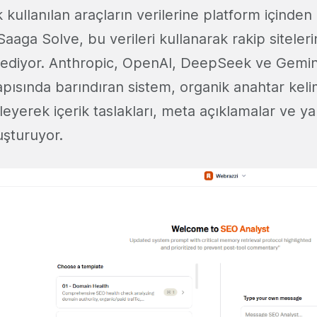
ık kullanılan araçların verilerine platform içinde
Saaga Solve, bu verileri kullanarak rakip sitelerin
z ediyor. Anthropic, OpenAI, DeepSeek ve Gemini g
apısında barındıran sistem, organik anahtar kelim
eleyerek içerik taslakları, meta açıklamalar ve ya
uşturuyor.