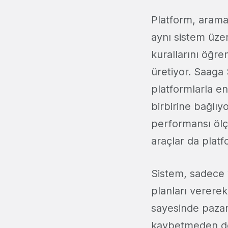
Platform, arama
aynı sistem üze
kurallarını öğre
üretiyor. Saaga 
platformlarla en
birbirine bağlıy
performansı ölçe
araçlar da platf
Sistem, sadece 
planları vererek
sayesinde pazar
kaybetmeden do