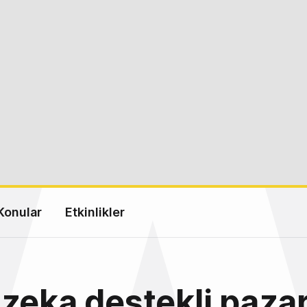
Konular
Etkinlikler
zeka destekli paza