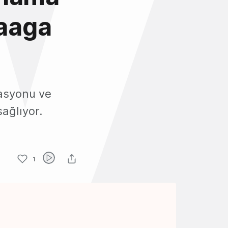
aaga
asyonu ve
ağlıyor.
1