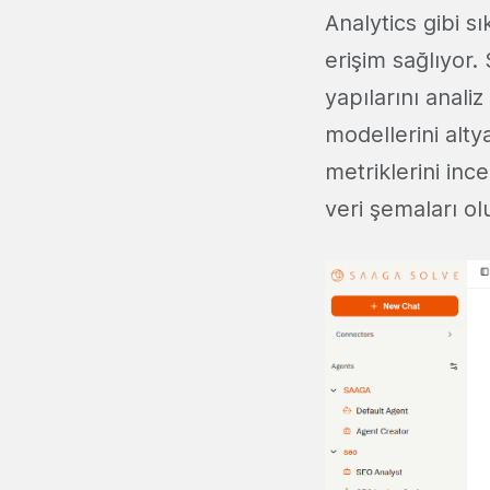
Analytics gibi s
erişim sağlıyor. 
yapılarını anali
modellerini alty
metriklerini inc
veri şemaları ol