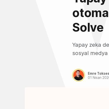
otoma
Solve
Yapay zeka de
sosyal medya 
Emre Tokse
01 Nisan 202