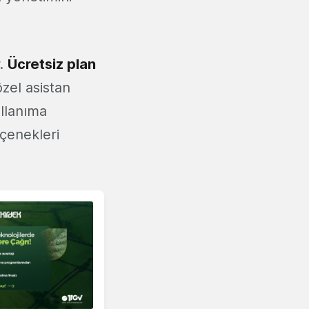
r.
Ücretsiz plan
zel asistan
llanıma
eçenekleri