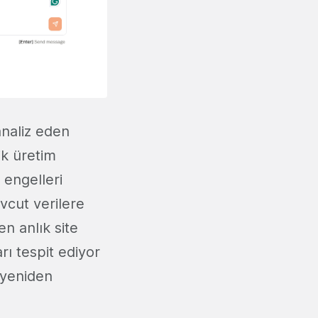
analiz eden
ik üretim
 engelleri
vcut verilere
en anlık site
rı tespit ediyor
 yeniden