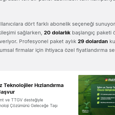
.
lanıcılara dört farklı abonelik seçeneği sunuyo
tkileşimi sağlarken,
20 dolarlık
başlangıç paketi ö
 veriyor. Profesyonel paket aylık
29 dolardan
ku
msal firmalar için ihtiyaca özel fiyatlandırma s
z Teknolojiler Hızlandırma
Başvur
nt ve TTGV desteğiyle
knoloji Çözümünü Geleceğe Taşı