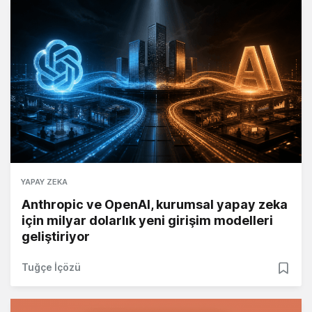
YAPAY ZEKA
Anthropic ve OpenAI, kurumsal yapay zeka
için milyar dolarlık yeni girişim modelleri
geliştiriyor
Tuğçe İçözü