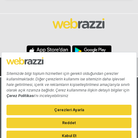
Hakkında
Yazarlar
Katkıda Bulun
Reklam
Girişiminizi Tanıtın
İletişim