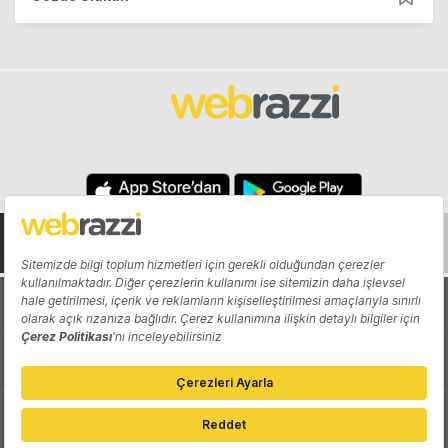
Hakkında
Yazarlar
Katkıda Bulun
Reklam
Girişiminizi Tanıtın
İletişim