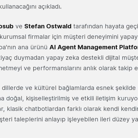
kullanacağını açıkladı.
osub
ve
Stefan Ostwald
tarafından hayata geçiri
urumsal firmalar için müşteri deneyimini yapay 
arloa'nın ana ürünü
AI Agent Management Platf
htiyaç duymadan yapay zeka destekli dijital müşter
etmeyi ve performanslarını anlık olarak takip e
lı dillerde ve kültürel bağlamlarda esnek şekilde 
 doğal, kişiselleştirilmiş ve etkili iletişim kuruyo
lar, klasik chatbotlardan farklı olarak kendi kendin
eri taleplerini anlayıp işleyebilen ileri düzey y