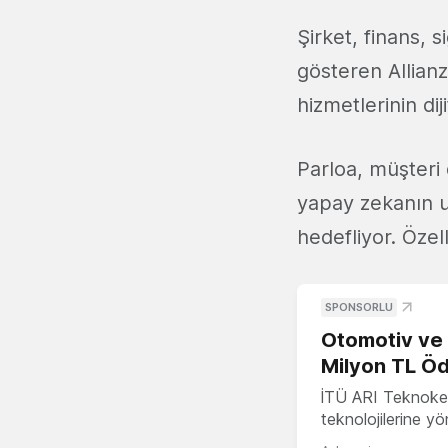
Şirket, finans, s
gösteren Allian
hizmetlerinin dij
Parloa, müşteri
yapay zekanın uz
hedefliyor. Öze
SPONSORLU
Otomotiv ve M
Milyon TL Öd
İTÜ ARI Teknokent
teknolojilerine y