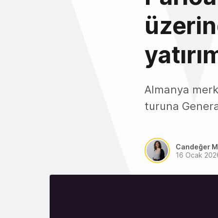
üzerin
yatırım
Almanya merkez
turuna General 
Candeğer M
16 Ocak 202