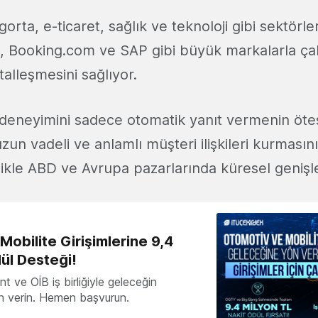
igorta, e-ticaret, sağlık ve teknoloji gibi sektörle
z, Booking.com ve SAP gibi büyük markalarla çal
italleşmesini sağlıyor.
 deneyimini sadece otomatik yanıt vermenin öte
un vadeli ve anlamlı müşteri ilişkileri kurmasını
llikle ABD ve Avrupa pazarlarında küresel genişl
obilite Girişimlerine 9,4
ül Desteği!
 ve OİB iş birliğiyle geleceğin
ön verin. Hemen başvurun.