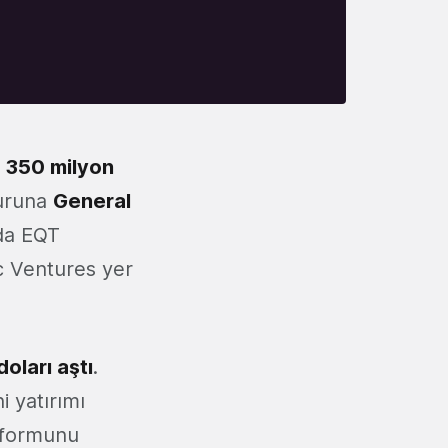
,
350 milyon
turuna
General
nda EQT
c Ventures yer
oları aştı
.
i yatırımı
tformunu