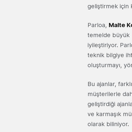
geliştirmek için 
Parloa,
Malte
K
temelde büyük k
iyileştiriyor. P
teknik bilgiye i
oluşturmayı, yön
Bu ajanlar, fark
müşterilerle daha
geliştirdiği ajan
ve karmaşık müşt
olarak biliniyor.