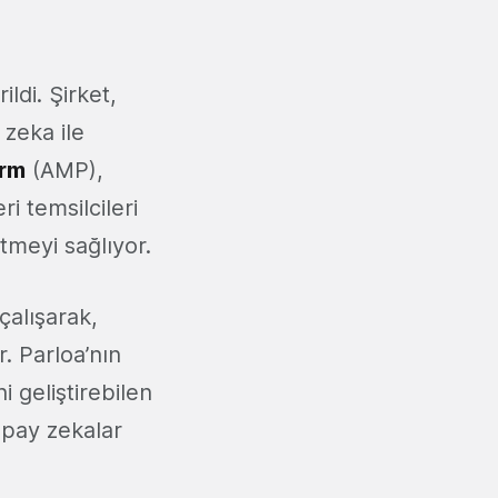
ldi. Şirket,
zeka ile
orm
(AMP),
i temsilcileri
tmeyi sağlıyor.
çalışarak,
r. Parloa’nın
i geliştirebilen
apay zekalar