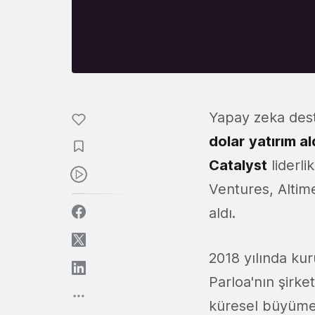
Yapay zeka dest
dolar
yatırım al
Catalyst
liderli
Ventures, Altim
aldı.
2018 yılında kur
Parloa'nın şirke
küresel büyümes