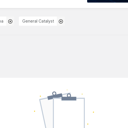
oa
General Catalyst