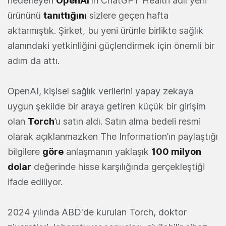
hedefleyen
OpenAI
'ın ChatGPT Health adlı yeni
ürününü
tanıttığını
sizlere geçen hafta
aktarmıştık. Şirket, bu yeni ürünle birlikte sağlık
alanındaki yetkinliğini güçlendirmek için önemli bir
adım da attı.
OpenAI, kişisel sağlık verilerini yapay zekaya
uygun şekilde bir araya getiren küçük bir girişim
olan
Torch
’u satın aldı. Satın alma bedeli resmi
olarak açıklanmazken The Information’ın paylaştığı
bilgilere
göre
anlaşmanın yaklaşık
100 milyon
dolar
değerinde hisse karşılığında gerçekleştiği
ifade ediliyor.
2024 yılında ABD'de kurulan Torch, doktor