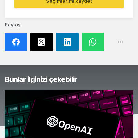
Seçimlerimi kaydet
Paylaş
Bunlar ilginizi çekebilir