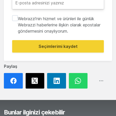
Webrazzi'nin hizmet ve ürünleri ile günlük
Webrazzi haberlerine ilişkin olarak epostalar
göndermesini onaylıyorum.
Seçimlerimi kaydet
Paylaş
Bunlar ilginizi çekebilir