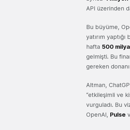
API üzerinden 
Bu büyüme, OpenA
yatırım yaptığı
hafta
500 milya
gelmişti. Bu fin
gereken donanım
Altman, ChatGPT
“etkileşimli ve 
vurguladı. Bu vi
OpenAI,
Pulse