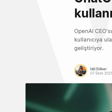
kullanı
OpenAI CEO'su
kullanıcıya ul
geliştiriyor.
İdil Dilber
07 Ekim 202