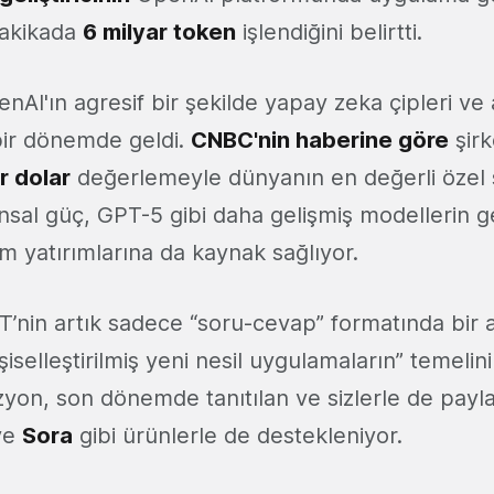
dakikada
6 milyar token
işlendiğini belirtti.
I'ın agresif bir şekilde yapay zeka çipleri ve 
 bir dönemde geldi.
CNBC'nin haberine göre
şirk
r dolar
değerlemeyle dünyanın en değerli özel ş
ansal güç, GPT-5 gibi daha gelişmiş modellerin gel
 yatırımlarına da kaynak sağlıyor.
’nin artık sadece “soru-cevap” formatında bir a
kişiselleştirilmiş yeni nesil uygulamaların” temeli
zyon, son dönemde tanıtılan ve sizlerle de payla
ve
Sora
gibi ürünlerle de destekleniyor.