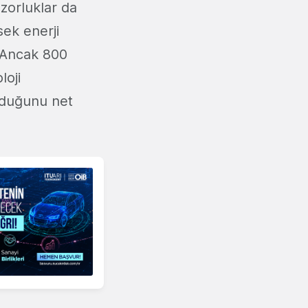
 zorluklar da
ek enerji
. Ancak 800
loji
olduğunu net