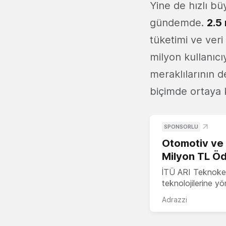
Yine de hızlı bü
gündemde.
2.5
tüketimi ve veri
milyon kullanıcı
meraklılarının d
biçimde ortaya 
SPONSORLU
Otomotiv ve M
Milyon TL Öd
İTÜ ARI Teknokent
teknolojilerine y
Adrazzi