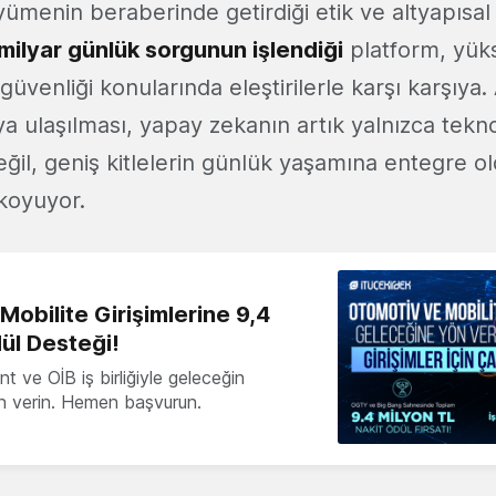
yümenin beraberinde getirdiği etik ve altyapısal
 milyar günlük sorgunun işlendiği
platform, yüks
 güvenliği konularında eleştirilerle karşı karşıya
ya ulaşılması, yapay zekanın artık yalnızca tekno
eğil, geniş kitlelerin günlük yaşamına entegre 
koyuyor.
obilite Girişimlerine 9,4
ül Desteği!
 ve OİB iş birliğiyle geleceğin
ön verin. Hemen başvurun.