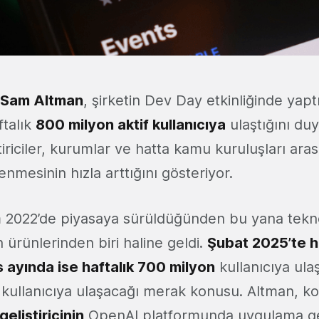
Sam Altman
, şirketin Dev Day etkinliğinde yap
ftalık
800 milyon aktif kullanıcıya
ulaştığını duy
iştiriciler, kurumlar ve hatta kamu kuruluşları ar
mesinin hızla arttığını gösteriyor.
2022’de piyasaya sürüldüğünden bu yana tekno
 ürünlerinden biri haline geldi.
Şubat 2025’te h
 ayında ise haftalık 700 milyon
kullanıcıya ula
 kullanıcıya ulaşacağı merak konusu. Altman, 
geliştiricinin
OpenAI platformunda uygulama geli