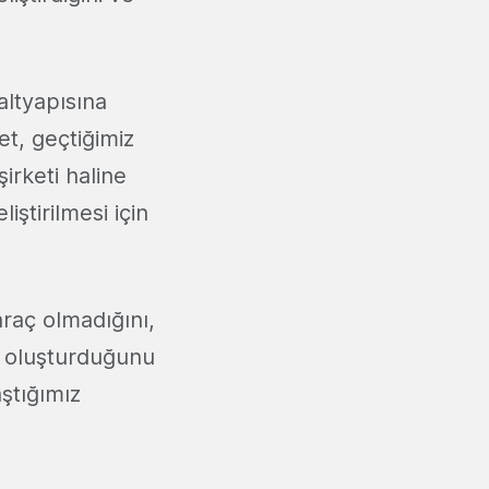
altyapısına
et, geçtiğimiz
irketi haline
iştirilmesi için
raç olmadığını,
ni oluşturduğunu
ştığımız