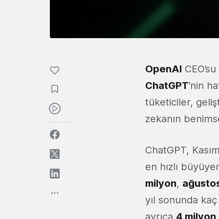
OpenAI
CEO’su
ChatGPT
’nin ha
tüketiciler, gel
zekanın benimsen
ChatGPT, Kasım 
en hızlı büyüyen
milyon
,
ağustos
yıl sonunda kaç
ayrıca
4 milyon 