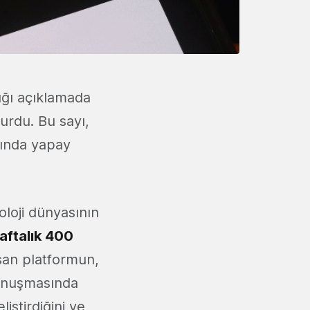
tığı açıklamada
urdu. Bu sayı,
asında yapay
loji dünyasının
aftalık 400
şan platformun,
konuşmasında
ştirdiğini ve