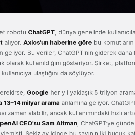
bet robotu
ChatGPT
, dünya genelinde kullanıcıl
t
alıyor.
Axios'un haberine göre
bu komutların 
geliyor. Bu veriler, ChatGPT'nin giderek daha f
k olarak kullanıldığını gösteriyor. Şirket, platfo
 kullanıcıya ulaştığını da söylüyor.
gerekirse,
Google
her yıl yaklaşık 5 trilyon aram
a 13–14 milyar arama
anlamına geliyor. ChatGPT
ı zaman alabilir, ancak kullanımındaki hızlı artış
penAI CEO'su Sam Altman
, ChatGPT’ye günde 
öylemişti. Sekiz ay içinde bu sayının iki buçuk ka