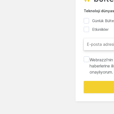
Teknoloji dünyası
Günlük Bült
Etkinlikler
Webrazzi'nin 
haberlerine i
onaylıyorum.