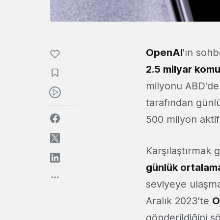
OpenAI
'ın soh
2.5 milyar komu
milyonu ABD'den 
tarafından günlü
500 milyon aktif
Karşılaştırmak 
günlük ortalam
seviyeye ulaşmas
Aralık 2023'te
O
gönderildiğini s