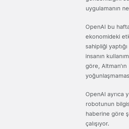
uygulamanın ne 
OpenAI bu hafta
ekonomideki etk
sahipliği yaptı
insanın kullanı
göre, Altman'ın 
yoğunlaşmaması,
OpenAI ayrıca 
robotunun bilgis
haberine göre ş
çalışıyor.