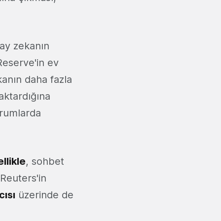
pay zekanın
Reserve'in ev
kanın daha fazla
aktardığına
kurumlarda
llikle
, sohbet
 Reuters'in
cısı
üzerinde de