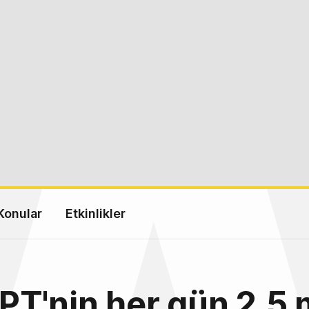
Konular
Etkinlikler
T'nin her gün 2.5 