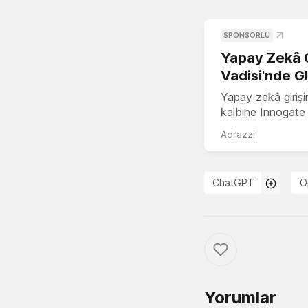
SPONSORLU
Yapay Zekâ G
Vadisi'nde G
Yapay zekâ girişi
kalbine Innogate i
Adrazzi
ChatGPT
O
Yorumlar