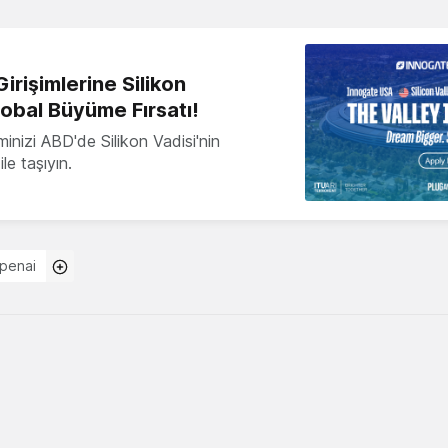
irişimlerine Silikon
lobal Büyüme Fırsatı!
minizi ABD'de Silikon Vadisi'nin
le taşıyın.
penai