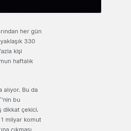
arından her gün
yaklaşık 330
azla kişi
rmun haftalık
a alıyor. Bu da
'nin bu
 dikkat çekici.
1 milyar komut
tına çıkması,