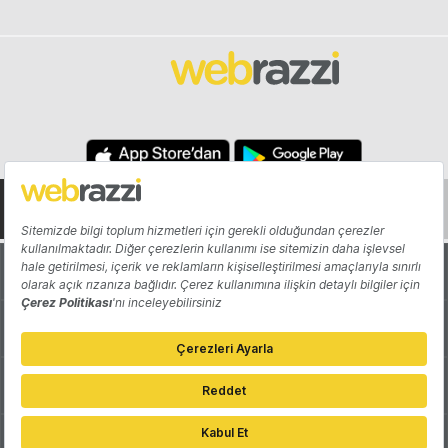
Hakkında
Yazarlar
Katkıda Bulun
Reklam
Girişiminizi Tanıtın
İletişim
Çerez Tercihleri
Gizlilik Politikası