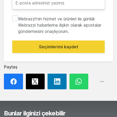
Webrazzi'nin hizmet ve ürünleri ile günlük
Webrazzi haberlerine ilişkin olarak epostalar
göndermesini onaylıyorum.
Seçimlerimi kaydet
Paylaş
Bunlar ilginizi çekebilir