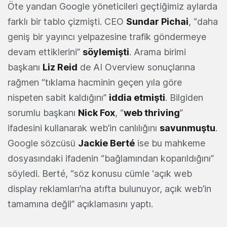
Öte yandan Google yöneticileri geçtiğimiz aylarda
farklı bir tablo çizmişti. CEO
Sundar Pichai
, “daha
geniş bir yayıncı yelpazesine trafik göndermeye
devam ettiklerini”
söylemişti
. Arama birimi
başkanı
Liz Reid
de AI Overview sonuçlarına
rağmen “tıklama hacminin geçen yıla göre
nispeten sabit kaldığını”
iddia etmişti
. Bilgiden
sorumlu başkanı
Nick Fox
, “
web thriving
”
ifadesini kullanarak web’in canlılığını
savunmuştu
.
Google sözcüsü
Jackie Berté
ise bu mahkeme
dosyasındaki ifadenin “bağlamından koparıldığını”
söyledi. Berté, “söz konusu cümle ‘açık web
display reklamları’na atıfta bulunuyor, açık web’in
tamamına değil” açıklamasını yaptı.