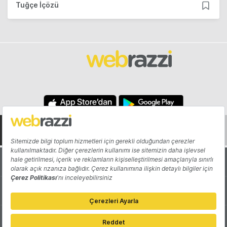
Tuğçe İçözü
Hakkında
Yazarlar
Katkıda Bulun
Reklam
Girişiminizi Tanıtın
İletişim