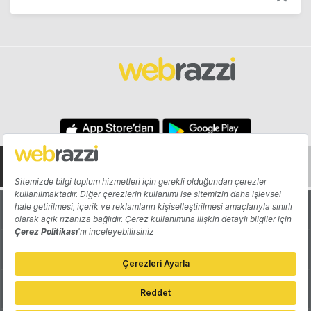
Hakkında
Yazarlar
Katkıda Bulun
Reklam
Girişiminizi Tanıtın
İletişim