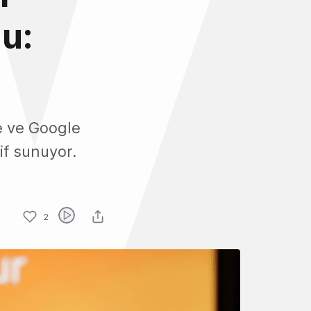
u:
e ve Google
if sunuyor.
2