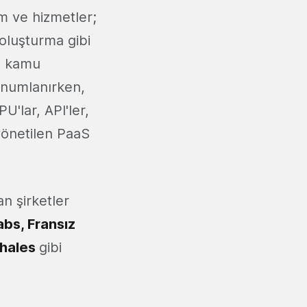
ım ve hizmetler;
oluşturma gibi
ve kamu
onumlanırken,
U'lar, API'ler,
yönetilen PaaS
an şirketler
abs, Fransız
Thales
gibi