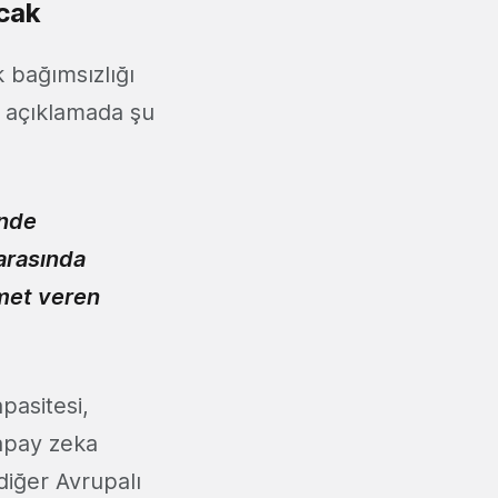
acak
k bağımsızlığı
ak açıklamada şu
inde
 arasında
zmet veren
pasitesi,
apay zeka
diğer Avrupalı