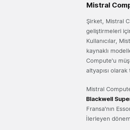
Mistral Comp
Şirket, Mistral 
geliştirmeleri i
Kullanıcılar, Mis
kaynaklı modelle
Compute'u müşte
altyapısı olarak
Mistral Compute
Blackwell Supe
Fransa'nın Esson
İlerleyen dönem