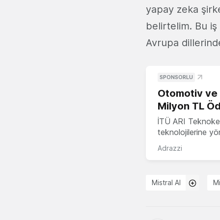
yapay zeka şirket
belirtelim. Bu iş
Avrupa dillerind
SPONSORLU
Otomotiv ve M
Milyon TL Öd
İTÜ ARI Teknokent
teknolojilerine y
Adrazzi
Mistral AI
M