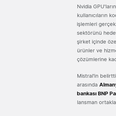
Nvidia GPU'ların
kullanıcıların 
işlemleri gerçe
sektörünü hedef
şirket içinde öz
ürünler ve hizm
çözümlerine kad
Mistral'in belir
arasında
Almany
bankası BNP Pa
lansman ortaklar