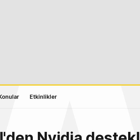
Konular
Etkinlikler
l'den Nvidia destekl