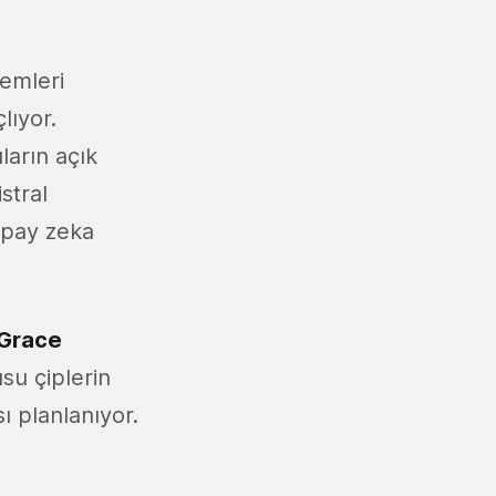
temleri
lıyor.
ıların açık
stral
apay zeka
 Grace
su çiplerin
ı planlanıyor.