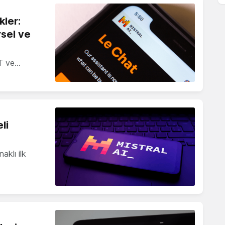
kler:
rsel ve
PT ve…
li
aklı ilk