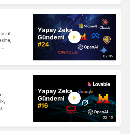
 bulut
sine,
e…
02:05
ve
ix,
ka…
02:40