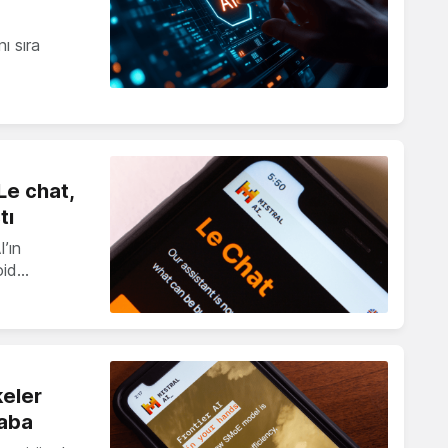
ı sıra
Le chat,
tı
’ın
oid…
keler
Saba