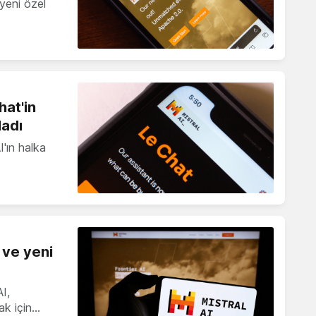
 yeni özel
hat'in
ladı
I'ın halka
 ve yeni
I,
ak için…