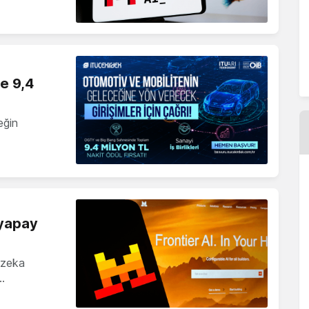
ne 9,4
eğin
 yapay
y zeka
…