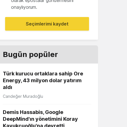
olarak epostalar göndermesini
onaylıyorum.
Seçimlerimi kaydet
Bugün popüler
Türk kurucu ortaklara sahip Ore
Energy, 43 milyon dolar yatırım
aldı
Candeğer Muradoğlu
Demis Hassabis, Google
DeepMind'ın yönetimini Koray
Kavukçuoğlu'na devretti