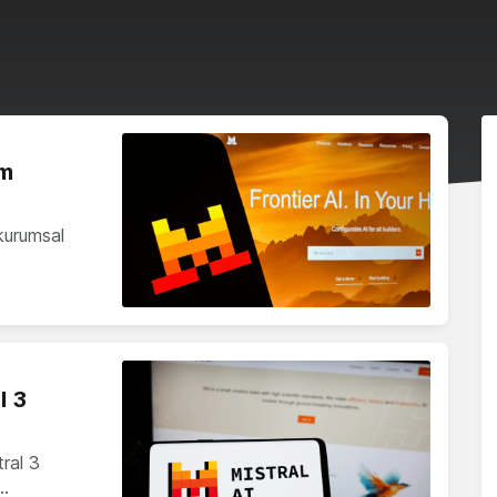
im
kurumsal
l 3
tral 3
e…