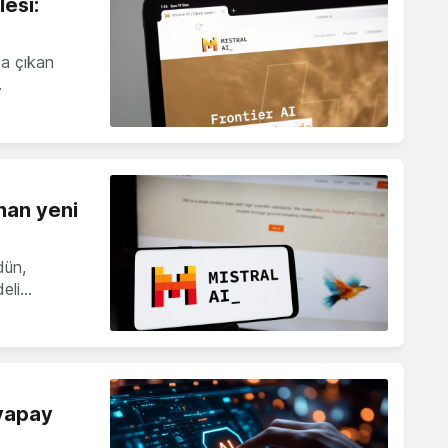
lesi:
za çıkan
…
nan yeni
dün,
eli…
 yapay