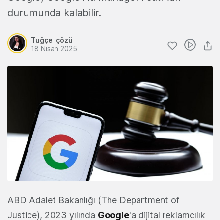
durumunda kalabilir.
Tuğçe İçözü
18 Nisan 2025
ABD Adalet Bakanlığı (The Department of
Justice), 2023 yılında
Google
'a dijital reklamcılık