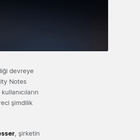
liği devreye
ty Notes
kullanıcıların
eci şimdilik
esser
, şirketin