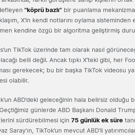
defleyen
"köprü bazlı"
bir puanlama mekanizmas
aklaşım, X’in kendi notlarını oylama sisteminden 
men kendine özgü bir algoritma geliştirmiş dur
’un TikTok üzerinde tam olarak nasıl görünece
acağı belli değil. Ancak tıpkı X’teki gibi, her Fo
ası gerekecek; bu bir başka TikTok videosu y
si olabilir.
ok’un ABD’deki geleceğinin hala belirsiz olduğu
 Geçtiğimiz günlerde ABD Başkanı Donald Trump'
tlerini sürdürebilmesi için
75 günlük ek süre
tanı
yaz Saray’ın, TikTok’un mevcut ABD’li yatırımcılar