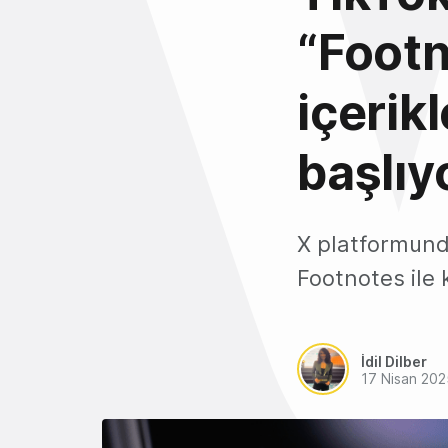
“Footn
içerik
başlıy
X platformunda
Footnotes ile 
İdil Dilber
17 Nisan 202