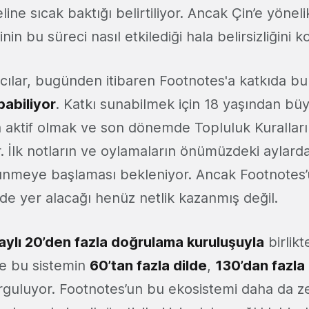
ine sıcak baktığı belirtiliyor. Ancak Çin’e yönel
in bu süreci nasıl etkilediği hala belirsizliğini k
ıcılar, bugünden itibaren Footnotes'a katkıda b
abiliyor
. Katkı sunabilmek için 18 yaşından bü
ta aktif olmak ve son dönemde Topluluk Kuralları
. İlk notların ve oylamaların önümüzdeki aylard
nmeye başlaması bekleniyor. Ancak Footnotes’
de yer alacağı henüz netlik kazanmış değil.
aylı 20’den fazla doğrulama kuruluşuyla
birlik
ve bu sistemin
60’tan fazla dilde
,
130’dan fazla
guluyor. Footnotes’un bu ekosistemi daha da ze