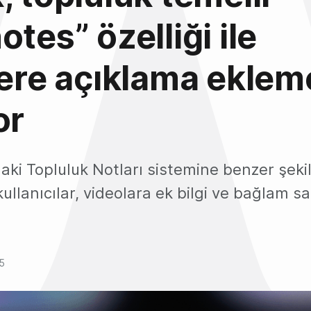
otes” özelliği ile
lere açıklama ekle
or
ki Topluluk Notları sistemine benzer şeki
kullanıcılar, videolara ek bilgi ve bağlam s
5