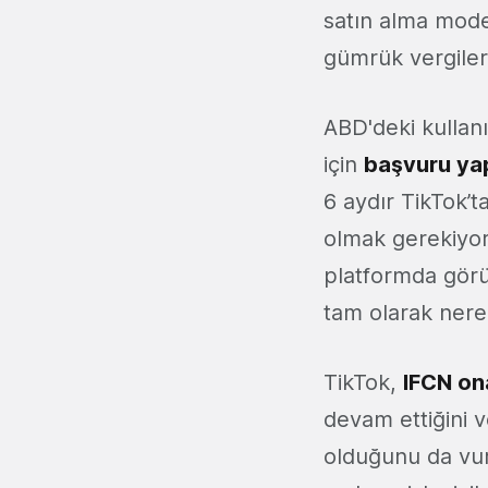
satın alma model
gümrük vergilerin
ABD'deki kullan
için
başvuru yap
6 aydır TikTok’
olmak gerekiyor
platformda görü
tam olarak nere
TikTok,
IFCN on
devam ettiğini 
olduğunu da vur