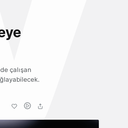
meye
lde çalışan
ağlayabilecek.