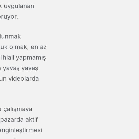
ik uygulanan
oruyor.
ulunmak
yük olmak, en az
 ihlali yapmamış
a yavaş yavaş
un videolarda
te çalışmaya
pazarda aktif
nginleştirmesi