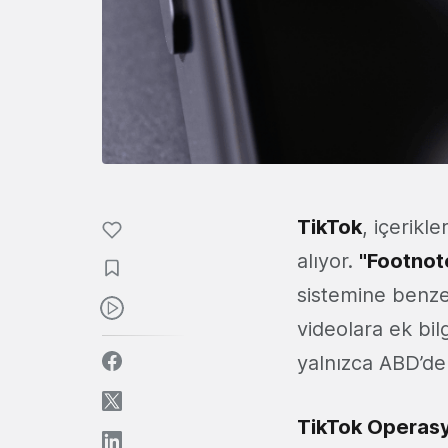
TikTok
, içerikl
alıyor.
"Footnot
sistemine benzer 
videolara ek bil
yalnızca ABD’de 
TikTok Operasy