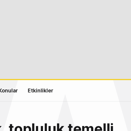
Konular
Etkinlikler
, topluluk temelli