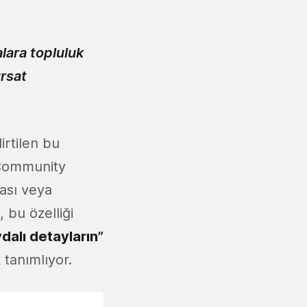
lara topluluk
ırsat
irtilen bu
 Community
ası veya
 bu özelliği
dalı detayların”
 tanımlıyor.