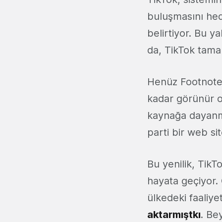
buluşmasını he
belirtiyor. Bu y
da, TikTok tama
Henüz Footnotes
kadar görünür ol
kaynağa dayanm
parti bir web site
Bu yenilik, TikT
hayata geçiyor.
ülkedeki faaliye
aktarmıştkı
. Be