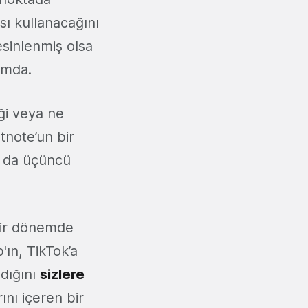
ı kullanacağını
esinlenmiş olsa
umda.
ği veya ne
otnote’un bir
a da üçüncü
 bir dönemde
ın, TikTok’a
dığını
sizlere
ını içeren bir