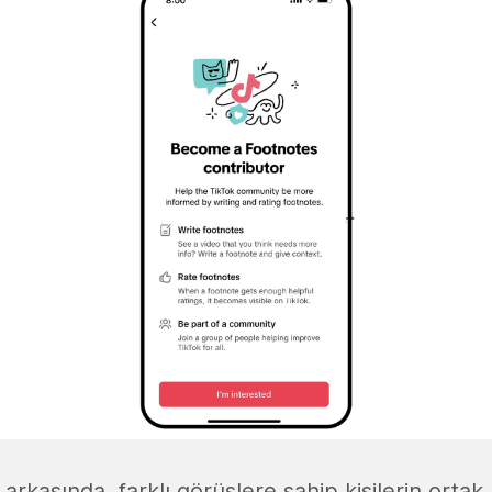
 arkasında, farklı görüşlere sahip kişilerin orta