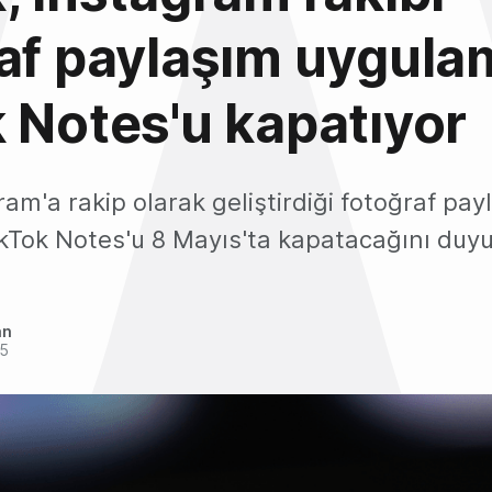
af paylaşım uygula
 Notes'u kapatıyor
ram'a rakip olarak geliştirdiği fotoğraf pay
kTok Notes'u 8 Mayıs'ta kapatacağını duyu
an
25