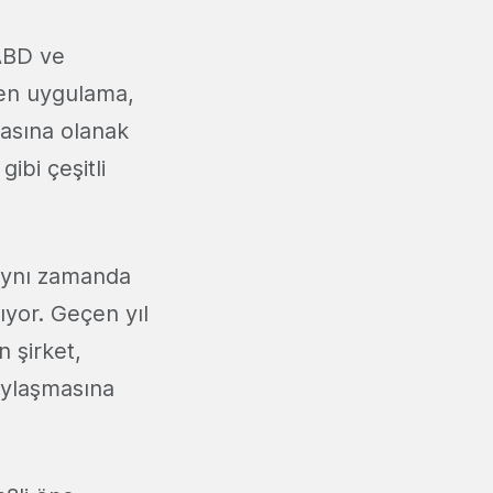
ABD ve
yen uygulama,
masına olanak
gibi çeşitli
aynı zamanda
ıyor. Geçen yıl
 şirket,
paylaşmasına