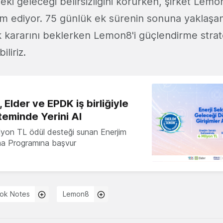
ki geleceği belirsizliğini korurken, şirket Lemo
 ediyor. 75 günlük ek sürenin sonuna yaklaşan
 kararını beklerken Lemon8'i güçlendirme strate
liriz.
 Elder ve EPDK iş birliğiyle
teminde Yerini Al
milyon TL ödül desteği sunan Enerjim
ma Programına başvur
ok Notes
Lemon8