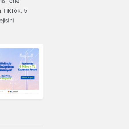
n8'i öne
 TikTok, 5
jisini