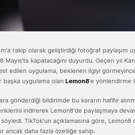
am'a rakip olarak geliştirdiği fotoğraf paylaşım 
 8 Mayıs'ta kapatacağını duyurdu. Geçen yıl Ka
est edilen uygulama, beklenen ilgiyi görmeyin
ir başka uygulama olan
Lemon8
'e yönlendirme k
lara gönderdiği bildirimde bu kararın hafife alınma
çeriklerini indirerek Lemon8'de paylaşmaya dev
i söyledi. TikTok'un açıklamasına göre, Lemon8 
 ancak daha fazla özelliğe sahip.