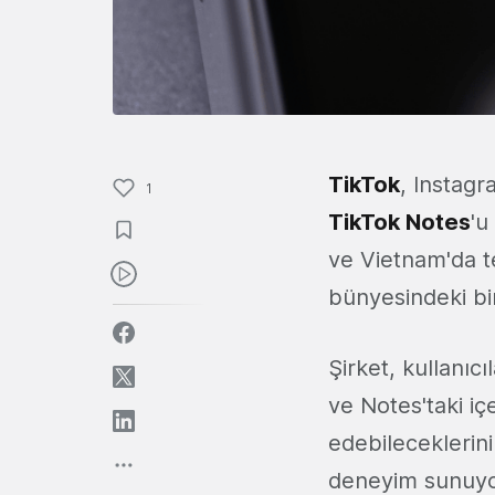
TikTok
, Instagr
1
TikTok Notes
'u
ve Vietnam'da t
bünyesindeki b
Şirket, kullanıcı
ve Notes'taki i
edebileceklerin
deneyim sunuyor