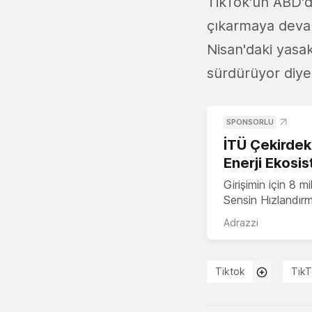
TikTok'un ABD'de
çıkarmaya devam
Nisan'daki yasak
sürdürüyor diyebi
SPONSORLU
İTÜ Çekirdek,
Enerji Ekosis
Girişimin için 8 
Sensin Hızlandır
Adrazzi
Tiktok
TikT