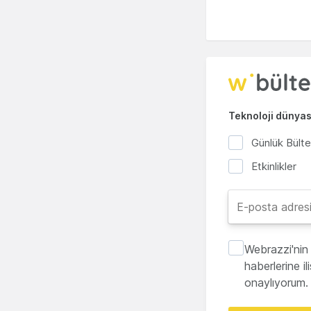
Teknoloji dünyası
Günlük Bült
Etkinlikler
Webrazzi'nin 
haberlerine i
onaylıyorum.