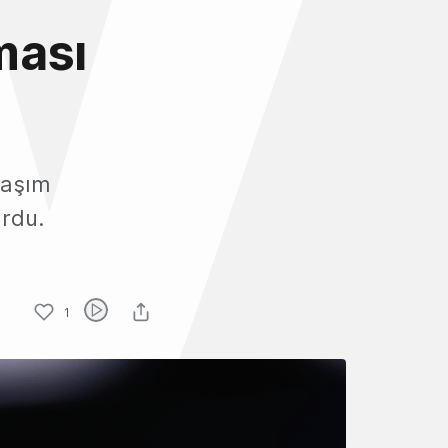
ması
laşım
rdu.
1