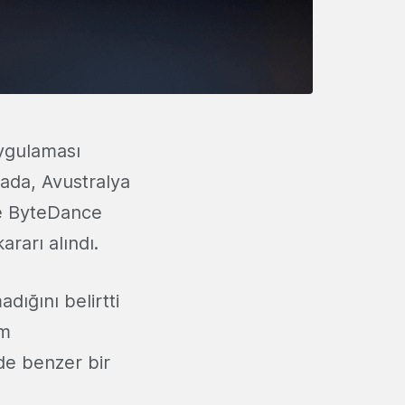
uygulaması
nada, Avustralya
ce ByteDance
ararı alındı.
dığını belirtti
am
de benzer bir