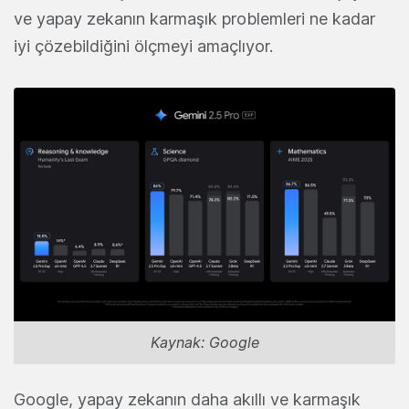
ve yapay zekanın karmaşık problemleri ne kadar
iyi çözebildiğini ölçmeyi amaçlıyor.
Kaynak: Google
Google, yapay zekanın daha akıllı ve karmaşık