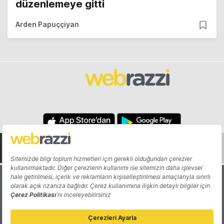
düzenlemeye gitti
Arden Papuççiyan
Hakkında
Yazarlar
Katkıda Bulun
Reklam