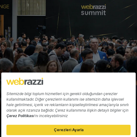
Candeğer Muradoğlu
Hakkında
Yazarlar
Katkıda Bulun
Reklam