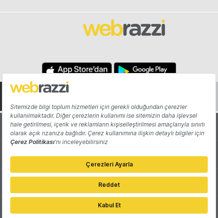
Hakkında
Yazarlar
Katkıda Bulun
Reklam
Girişiminizi Tanıtın
İletişim
Çerez Tercihleri
Gizlilik Politikası