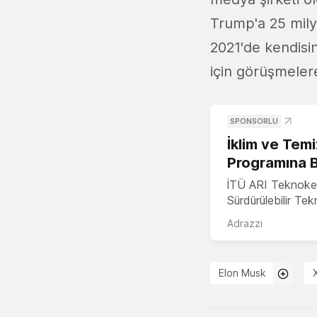
Trump'a 25 mily
2021'de kendisi
için görüşmelere
SPONSORLU
İklim ve Temi
Programına 
İTÜ ARI Teknoke
Sürdürülebilir Te
Adrazzi
Elon Musk