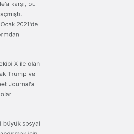
'a karşı, bu
açmıştı.
 Ocak 2021'de
formdan
kibi X ile olan
cak Trump ve
eet Journal'a
olar
i büyük sosyal
andırmak için