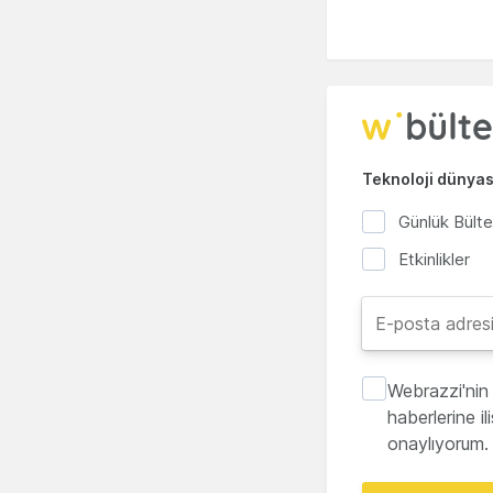
Teknoloji dünyası
Günlük Bült
Etkinlikler
Webrazzi'nin 
haberlerine i
onaylıyorum.