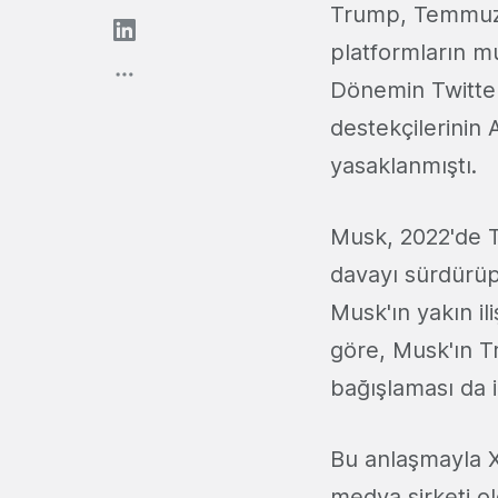
Trump, Temmuz 2
platformların m
Dönemin Twitte
destekçilerinin
yasaklanmıştı.
Musk, 2022'de Tr
davayı sürdürü
Musk'ın yakın il
göre, Musk'ın 
bağışlaması da i
Bu anlaşmayla X
medya şirketi o