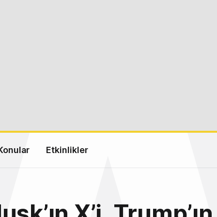
Konular
Etkinlikler
usk’ın X’i, Trump’ın