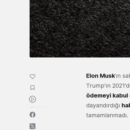
Elon Musk
’ın s
Trump'ın 2021'd
ödemeyi kabul 
dayandırdığı
ha
tamamlanmadı.