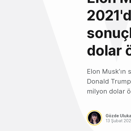
2021'd
sonuçl
dolar
Elon Musk’ın 
Donald Trump'
milyon dolar ö
Gözde Uluk
13 Şubat 20