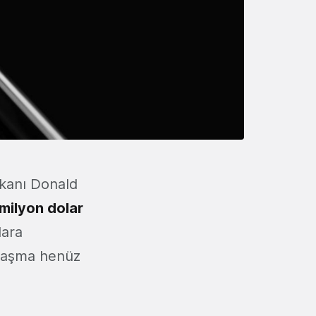
kanı Donald
 milyon dolar
lara
laşma henüz