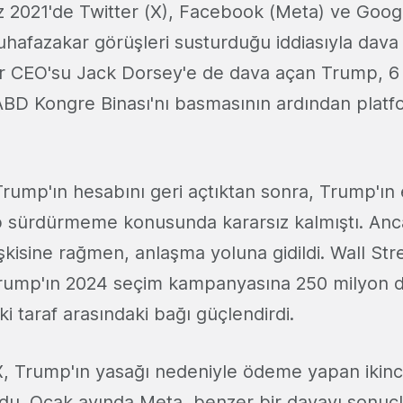
021'de Twitter (X), Facebook (Meta) ve Google
uhafazakar görüşleri susturduğu iddiasıyla dava 
r CEO'su Jack Dorsey'e de dava açan Trump, 6
 ABD Kongre Binası'nı basmasının ardından plat
ump'ın hesabını geri açtıktan sonra, Trump'ın e
p sürdürmeme konusunda kararsız kalmıştı. An
işkisine rağmen, anlaşma yoluna gidildi. Wall Str
Trump'ın 2024 seçim kampanyasına 250 milyon d
ki taraf arasındaki bağı güçlendirdi.
, Trump'ın yasağı nedeniyle ödeme yapan ikinc
ldu. Ocak ayında Meta, benzer bir davayı sonuçl