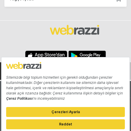
Hakkında
Yazarlar
Katkıda Bulun
Reklam
Girişiminizi Tanıtın
İletişim