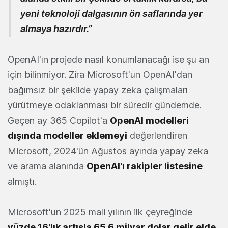
yeni teknoloji dalgasının ön saflarında yer
almaya hazırdır.”
OpenAI'ın projede nasıl konumlanacağı ise şu an
için bilinmiyor. Zira Microsoft'un OpenAI'dan
bağımsız bir şekilde yapay zeka çalışmaları
yürütmeye odaklanması bir süredir gündemde.
Geçen ay 365 Copilot'a
OpenAI modelleri
dışında modeller eklemeyi
değerlendiren
Microsoft, 2024'ün Ağustos ayında yapay zeka
ve arama alanında
OpenAI'ı rakipler listesine
almıştı.
Microsoft'un 2025 mali yılının ilk çeyreğinde
yüzde 16'lık artışla 65,6 milyar dolar gelir elde