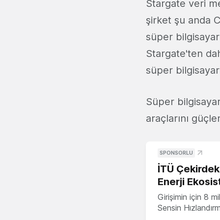
Stargate veri me
şirket şu anda 
süper bilgisaya
Stargate'ten da
süper bilgisayar
Süper bilgisaya
araçlarını güçle
SPONSORLU
İTÜ Çekirdek,
Enerji Ekosis
Girişimin için 8 
Sensin Hızlandır