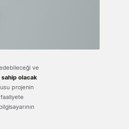
 edebileceği ve
 sahip olacak
onusu projenin
faaliyete
ilgisayarının