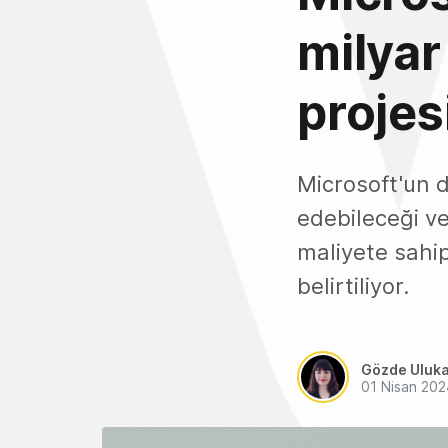
milyar
projes
Microsoft'un d
edebileceği v
maliyete sahip
belirtiliyor.
Gözde Uluk
01 Nisan 202