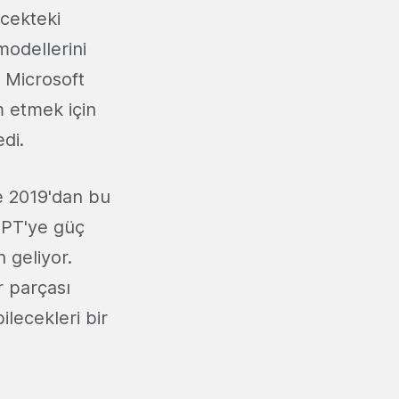
cekteki
odellerini
r Microsoft
m etmek için
edi.
ve 2019'dan bu
GPT'ye güç
 geliyor.
r parçası
ilecekleri bir