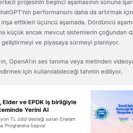
rkezi projesinin beşinci aşamasının sonuna işar
ChatGPT'nin performansını daha da artırmak için
r inşa ettikleri üçüncü aşamada. Dördüncü aşam
ha küçük ancak mevcut sistemlerin çoğundan d
 geliştirmeyi ve piyasaya sürmeyi planlıyor.
rın, OpenAI'ın ses tanıma veya metinden video
ndirmek için kullanılabileceği tahmin ediliyor.
 Elder ve EPDK iş birliğiyle
teminde Yerini Al
milyon TL ödül desteği sunan Enerjim
ma Programına başvur