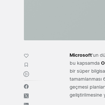
Microsoft
'un d
bu kapsamda
O
bir süper bilgis
tamamlanması 6 
geçmesi planlan
geliştirilmesine