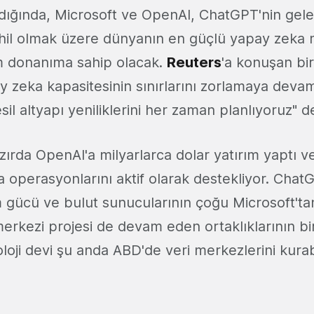
ığında, Microsoft ve OpenAI, ChatGPT'nin gele
hil olmak üzere dünyanın en güçlü yapay zeka m
m donanıma sahip olacak.
Reuters
'a konuşan bi
ay zeka kapasitesinin sınırlarını zorlamaya deva
il altyapı yeniliklerini her zaman planlıyoruz" d
zırda OpenAI'a milyarlarca dolar yatırım yaptı 
 operasyonlarını aktif olarak destekliyor. Chat
m gücü ve bulut sunucularının çoğu Microsoft'tan
erkezi projesi de devam eden ortaklıklarının bi
noloji devi şu anda ABD'de veri merkezlerini kurab