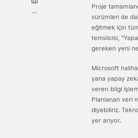
Proje tamamland
sürümleri de da
eğitmek için tü
temsilcisi, "Yap
gereken yeni nes
Microsoft haliha
yana yapay zeka
veren bilgi işle
Planlanan veri m
diyebiliriz. Tek
yer arıyor.