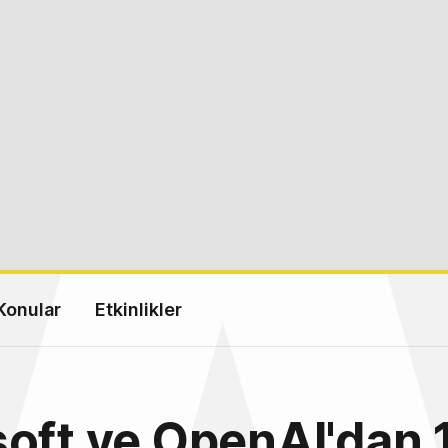
Konular
Etkinlikler
oft ve OpenAI'dan 