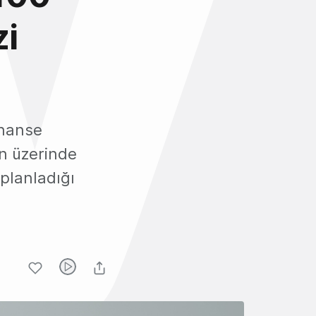
zi
inanse
ın üzerinde
 planladığı