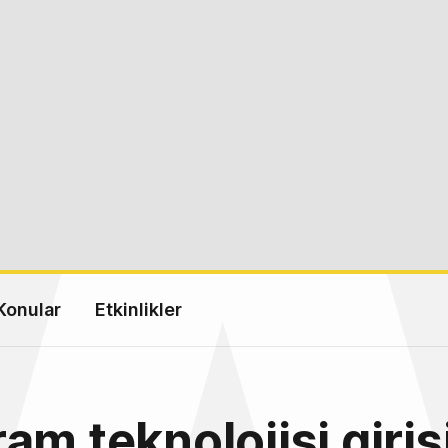
Konular
Etkinlikler
am teknolojisi giriş