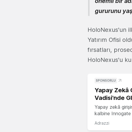
önemli bir ad
gururunu yaş
HoloNexus'un il
Yatırım Ofisi ol
fırsatları, pros
HoloNexus'u kul
SPONSORLU
Yapay Zekâ G
Vadisi'nde G
Yapay zekâ girişi
kalbine Innogate i
Adrazzi