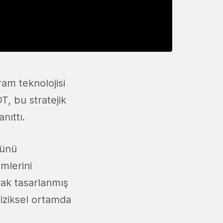
am teknolojisi
T, bu stratejik
anıttı.
rünü
mlerini
rak tasarlanmış
fiziksel ortamda