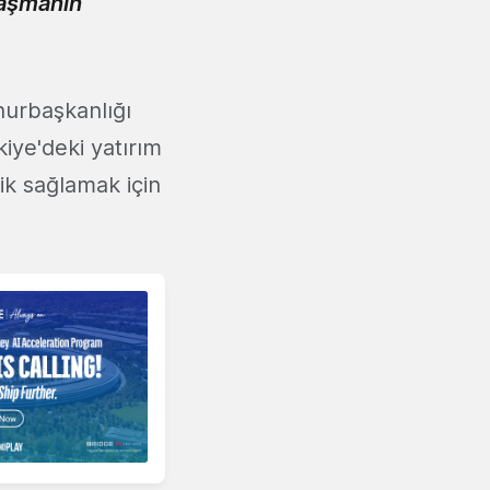
laşmanın
hurbaşkanlığı
kiye'deki yatırım
lik sağlamak için