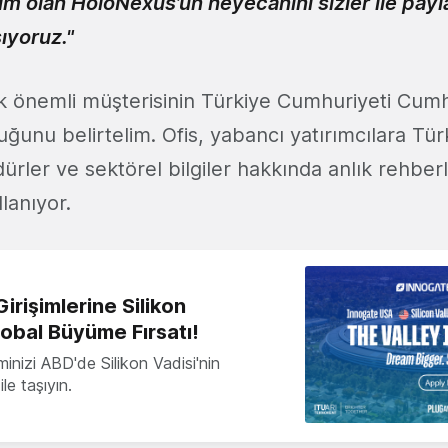
ım olan HoloNexus’un heyecanını sizler ile pay
ıyoruz."
k önemli müşterisinin Türkiye Cumhuriyeti Cum
duğunu belirtelim. Ofis, yabancı yatırımcılara Tür
edürler ve sektörel bilgiler hakkında anlık rehber
lanıyor.
irişimlerine Silikon
lobal Büyüme Fırsatı!
minizi ABD'de Silikon Vadisi'nin
le taşıyın.