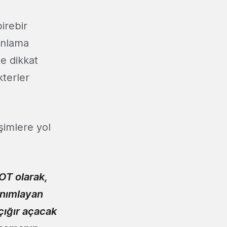
irebir
lonlama
de dikkat
kterler
şimlere yol
OT olarak,
tanımlayan
çığır açacak