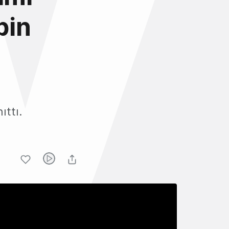
bin
nıttı.