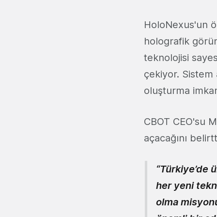
HoloNexus'un öne
holografik görün
teknolojisi saye
çekiyor. Sistem 
oluşturma imka
CBOT CEO'su Met
açacağını belirtt
“Türkiye’de ü
her yeni tekno
olma misyonum