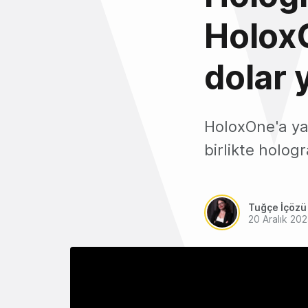
Holox
dolar y
HoloxOne'a yat
birlikte hologr
Tuğçe İçözü
20 Aralık 20