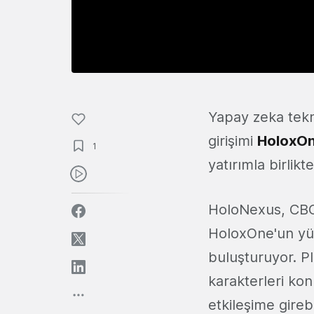
Yapay zeka tekno
girişimi
HoloxO
1
yatırımla birlikt
HoloNexus, CBOT
HoloxOne'un yük
buluşturuyor. Pl
karakterleri ko
etkileşime girebi