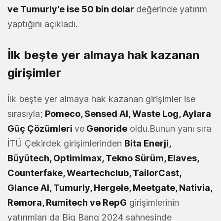
ve Tumurly’e ise 50 bin dolar
değerinde yatırım
yaptığını açıkladı.
İlk beşte yer almaya hak kazanan
girişimler
İlk beşte yer almaya hak kazanan girişimler ise
sırasıyla;
Pomeco, Sensed AI, Waste Log, Aylara
Güç Çözümleri
ve
Genoride
oldu.Bunun yanı sıra
İTÜ Çekirdek girişimlerinden
Bita Enerji,
Büyütech, Optimimax,
Tekno Sürüm, Elaves,
Counterfake, Weartechclub, TailorCast,
Glance AI, Tumurly, Hergele, Meetgate, Nativia,
Remora, Rumitech ve RepG
girişimlerinin
yatırımları da Big Bang 2024 sahnesinde