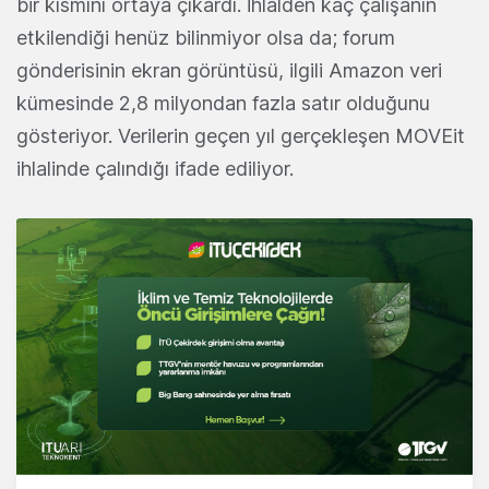
bir kısmını ortaya çıkardı. İhlalden kaç çalışanın
etkilendiği henüz bilinmiyor olsa da; forum
gönderisinin ekran görüntüsü, ilgili Amazon veri
kümesinde 2,8 milyondan fazla satır olduğunu
gösteriyor. Verilerin geçen yıl gerçekleşen MOVEit
ihlalinde çalındığı ifade ediliyor.