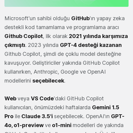
Microsoft'un sahibi olduğu
GitHub
'ın yapay zeka
destekli kod tamamlama ve programlama aracı
Github Copilot
, ilk olarak
2021 yılında karşımıza
çıkmıştı
. 2023 yılında
GPT-4 desteği kazanan
Github Copilot, şimdi de çoklu model desteğine
kavuşuyor. Geliştiriciler yakında GitHub Copilot
kullanırken, Anthropic, Google ve OpenAI
modellerini
seçebilecek
.
Web
veya
VS Code
'daki GitHub Copilot
kullanıcıları, önümüzdeki haftalarda
Gemini 1.5
Pro
ile
Claude 3.5'i
seçebilecek. OpenAI'ın
GPT-
4o, o1-preview
ve
o1-mini
modelleri de yakında