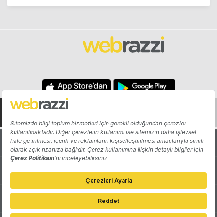
Hakkında
Yazarlar
Katkıda Bulun
Reklam
Girişiminizi Tanıtın
İletişim