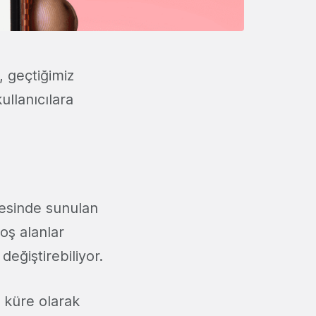
, geçtiğimiz
ullanıcılara
mesinde sunulan
boş alanlar
eğiştirebiliyor.
r küre olarak