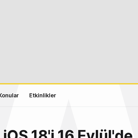
Konular
Etkinlikler
iOS 18'i 16 Eylül'de