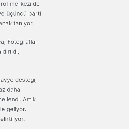
trol merkezi de
ve üçüncü parti
anak tanıyor.
a, Fotoğraflar
dırıldı,
klavye desteği,
raz daha
ellendi. Artık
e geliyor.
irtiliyor.