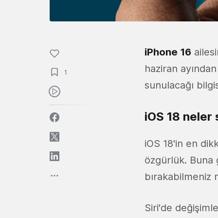
iPhone 16
ailesi
haziran ayından 
1
sunulacağı bilgis
iOS 18 neler
iOS 18'in en dik
özgürlük. Buna g
bırakabilmeniz m
Siri'de değişiml