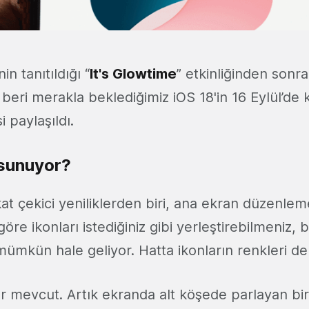
nin tanıtıldığı “
It's Glowtime
” etkinliğinden sonra
beri merakla beklediğimiz iOS 18'in 16 Eylül’de k
i paylaşıldı.
 sunuyor?
kat çekici yeniliklerden biri, ana ekran düzenle
öre ikonları istediğiniz gibi yerleştirebilmeniz, 
ümkün hale geliyor. Hatta ikonların renkleri de d
er mevcut. Artık ekranda alt köşede parlayan bi