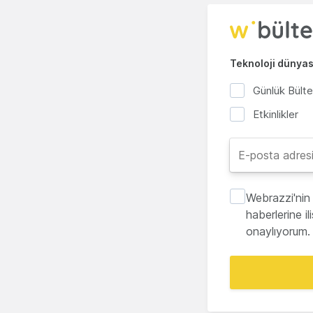
Teknoloji dünyası
Günlük Bült
Etkinlikler
Webrazzi'nin 
haberlerine i
onaylıyorum.