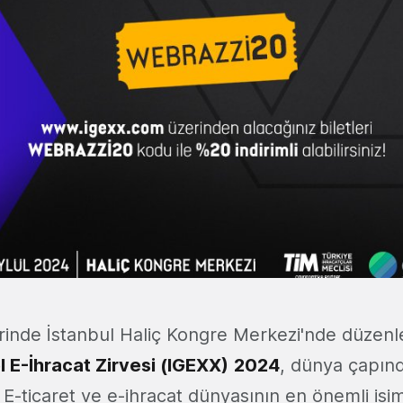
lerinde İstanbul Haliç Kongre Merkezi'nde düzen
l E-İhracat Zirvesi (IGEXX)
2024
, dünya çapınd
 E-ticaret ve e-ihracat dünyasının en önemli isim