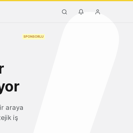
SPONSORLU
t
r
yor
ir araya
jik iş