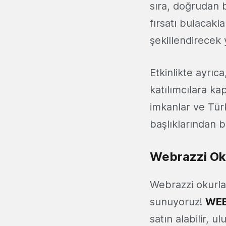
sıra, doğrudan 
fırsatı bulacakla
şekillendirecek y
Etkinlikte ayrıca
katılımcılara k
imkanlar ve Türk
başlıklarından bi
Webrazzi Oku
Webrazzi okurla
sunuyoruz!
WEB
satın alabilir, u