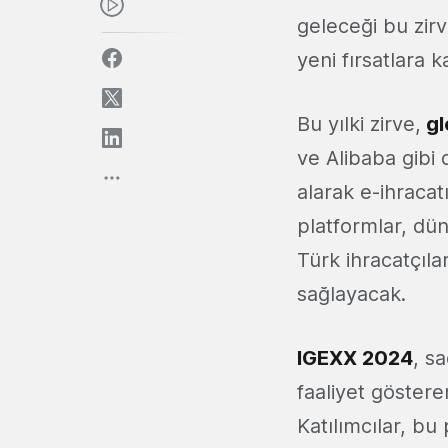
geleceği bu zirv
yeni fırsatlara 
Bu yılki zirve,
gl
ve Alibaba gibi 
alarak e-ihraca
platformlar, dü
Türk ihracatçıla
sağlayacak.
IGEXX 2024
, s
faaliyet gösteren
Katılımcılar, bu