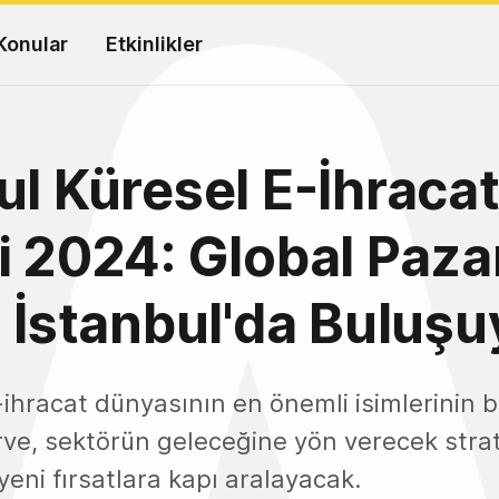
Konular
Etkinlikler
ul Küresel E-İhraca
i 2024: Global Paza
i İstanbul'da Buluşu
-ihracat dünyasının en önemli isimlerinin b
rve, sektörün geleceğine yön verecek strate
 yeni fırsatlara kapı aralayacak.