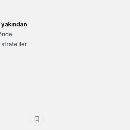
ı yakından
önde
stratejiler