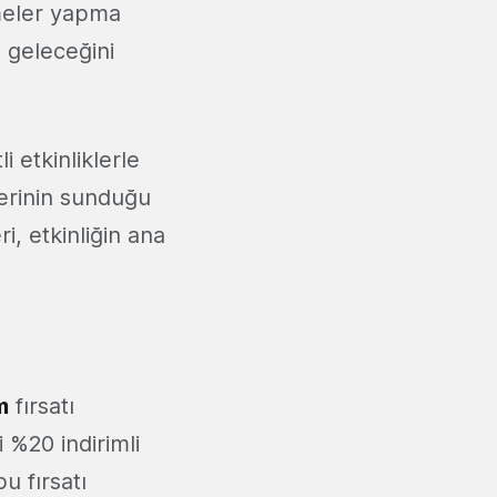
şmeler yapma
e geleceğini
i etkinliklerle
lerinin sunduğu
i, etkinliğin ana
m
fırsatı
i %20 indirimli
u fırsatı