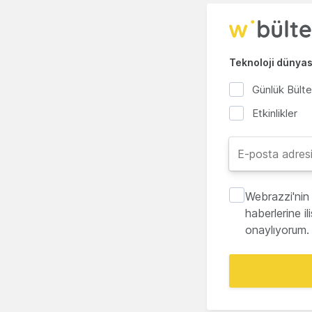
Teknoloji dünyası
Günlük Bült
Etkinlikler
Webrazzi'nin 
haberlerine i
onaylıyorum.