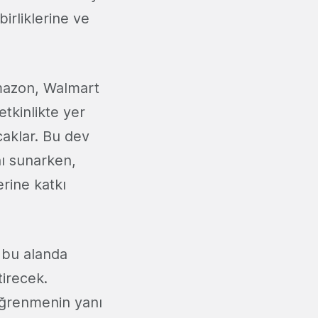
irliklerine ve
mazon, Walmart
etkinlikte yer
caklar. Bu dev
nı sunarken,
rine katkı
 bu alanda
tirecek.
 öğrenmenin yanı