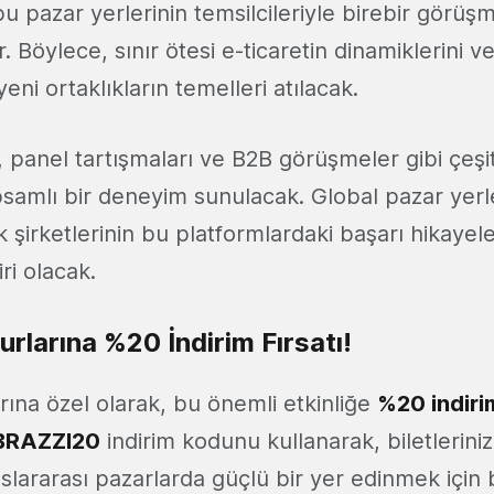
bu pazar yerlerinin temsilcileriyle birebir görü
r. Böylece, sınır ötesi e-ticaretin dinamiklerini v
eni ortaklıkların temelleri atılacak.
, panel tartışmaları ve B2B görüşmeler gibi çeşitl
apsamlı bir deneyim sunulacak. Global pazar yer
 şirketlerinin bu platformlardaki başarı hikayeler
ri olacak.
rlarına %20 İndirim Fırsatı!
rına özel olarak, bu önemli etkinliğe
%20 indiri
RAZZI20
indirim kodunu kullanarak, biletleriniz
luslararası pazarlarda güçlü bir yer edinmek için b