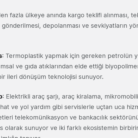
den fazla ülkeye anında kargo teklifi alınması, tek
ı, gönderilmesi, depolanması ve sevkiyatların yö
s
: Termoplastik yapmak için gereken petrolün y
rımsal ve gıda atıklarından elde ettiği biyopolimer
bir ileri dönüşüm teknolojisi sunuyor.
p
: Elektrikli araç şarjı, araç kiralama, mikromobili
hat ve yol yardım gibi servislerle uçtan uca hizm
etleri telekomünikasyon ve bankacılık sektörün
 olarak sunuyor ve iki farklı ekosistemin birbirin