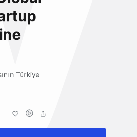
artup
ine
ının Türkiye