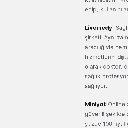
edip, kullanıcıla
Livemedy
: Sağ
şirketi. Aynı za
aracılığıyla hem
hizmetlerini dij
olarak doktor, d
sağlık profesyon
sağlıyor.
Miniyol
: Online
güvenli şekilde 
yüzde 100 fiyat