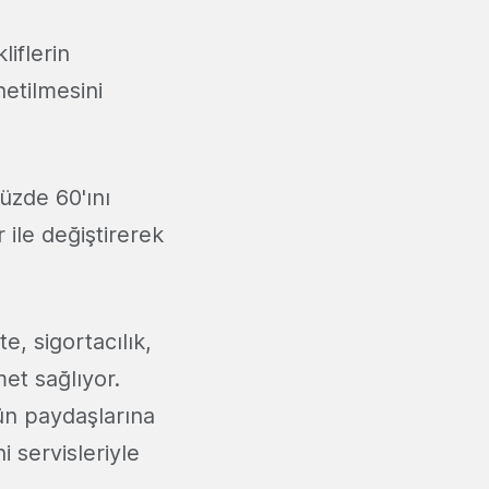
liflerin
netilmesini
üzde 60'ını
 ile değiştirerek
te, sigortacılık,
et sağlıyor.
ün paydaşlarına
i servisleriyle