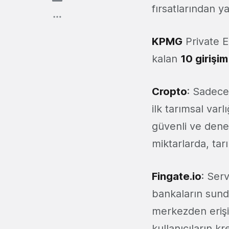
fırsatlarından y
KPMG
Private E
kalan
10 girişim
Cropto
: Sadece
ilk tarımsal varl
güvenli ve denet
miktarlarda, tar
Fingate.io
: Serv
bankaların sundu
merkezden erişi
kullanıcıların k