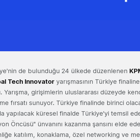
kiye'nin de bulunduğu 24 ülkede düzenlenen
KPM
bal Tech Innovator
yarışmasının Türkiye finalin
. Yarışma, girişimlerin uluslararası düzeyde kend
tme fırsatı sunuyor. Türkiye finalinde birinci olac
a yapılacak küresel finalde Türkiye'yi temsil e
yon Öncüsü" ünvanını kazanma şansını elde edec
inliğe katılım, konaklama, özel networking ve m