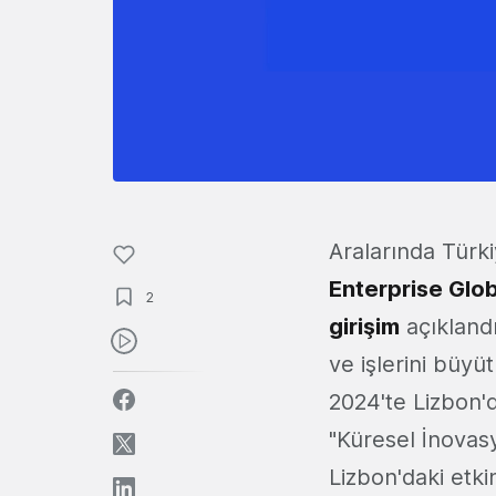
Aralarında Tür
Enterprise Glo
2
girişim
açıklandı
ve işlerini büyü
2024'te Lizbon'd
"Küresel İnovas
Lizbon'daki etk