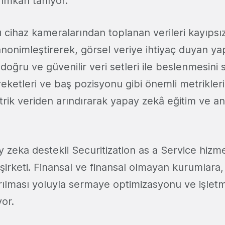
imkân tanıyor.
llı cihaz kameralarından toplanan verileri kayıps
anonimleştirerek, görsel veriye ihtiyaç duyan y
 doğru ve güvenilir veri setleri ile beslenmesini 
reketleri ve baş pozisyonu gibi önemli metrikler
trik veriden arındırarak yapay zekâ eğitim ve ana
y zeka destekli Securitization as a Service hizme
şirketi. Finansal ve finansal olmayan kurumlara, 
rılması yoluyla sermaye optimizasyonu ve işle
or.