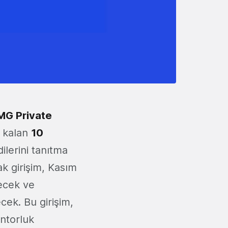
G Private
e kalan
10
ilerini tanıtma
ak girişim, Kasım
decek ve
ek. Bu girişim,
entorluk