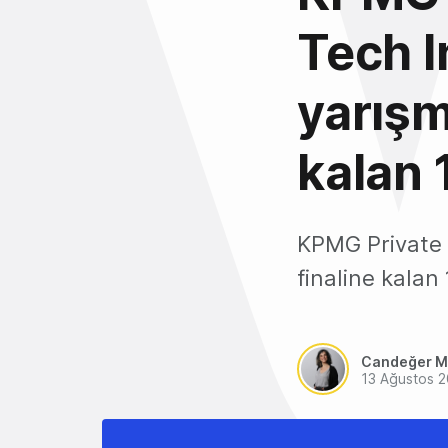
Tech I
yarışm
kalan 
KPMG Private 
finaline kalan 
Candeğer M
13 Ağustos 