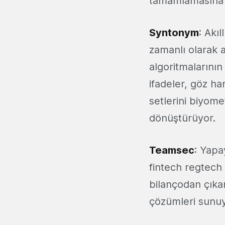
tamamlamasına 
Syntonym
: Akı
zamanlı olarak 
algoritmalarının
ifadeler, göz ha
setlerini biyome
dönüştürüyor.
Teamsec
: Yapa
fintech regtech 
bilançodan çıka
çözümleri sunuy