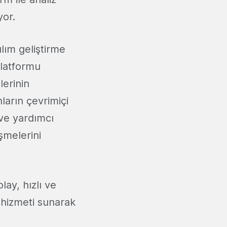
yor.
lım geliştirme
platformu
lerinin
nların çevrimiçi
 ve yardımcı
şmelerini
ay, hızlı ve
 hizmeti sunarak