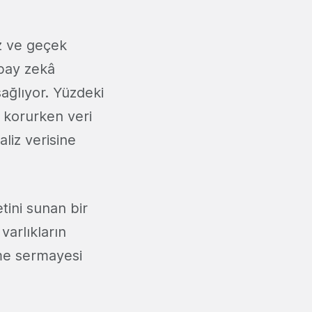
ız ve geçek
apay zekâ
sağlıyor. Yüzdeki
i korurken veri
liz verisine
tini sunan bir
varlıkların
tme sermayesi