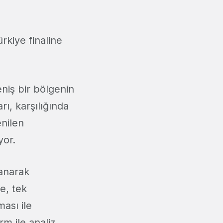
rkiye finaline
niş bir bölgenin
rı, karşılığında
enilen
yor.
lanarak
e, tek
ası ile
rm ile analiz