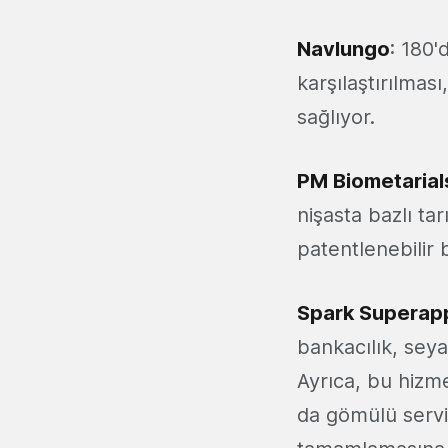
Navlungo
: 180'
karşılaştırılmas
sağlıyor.
PM Biometarial
nişasta bazlı ta
patentlenebilir 
Spark Superap
bankacılık, seya
Ayrıca, bu hizm
da gömülü servis