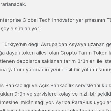
ararlanacak.
nterprise Global Tech Innovator yarışmasının Tü
şöyle sıralanıyor;
 Türkiye'nin değil Avrupa'dan Asya'ya uzanan ge
ığa dayalı token ailesi olan Cropto Tarım Token'la
lenen depolarda saklanan tarım ürünleri ile ist
ıma yatırım yapmanın yeni nesil bir yolunu sunu
is Bankacılığı ve Açık Bankacılık servislerini kul
kları ürün ve servislere kolay ve hızlı bir şekild
lmesine imkân sağlıyor. Ayrıca ParaPlus uygulam
redi kartı harcamalarını yapay zeka tabanlı platfo