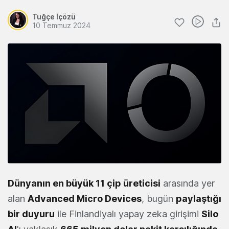
Tuğçe İçözü
10 Temmuz 2024
Dünyanın en büyük 11 çip üreticisi
arasında yer
alan
Advanced Micro Devices
, bugün
paylaştığı
bir duyuru
ile Finlandiyalı yapay zeka girişimi
Silo