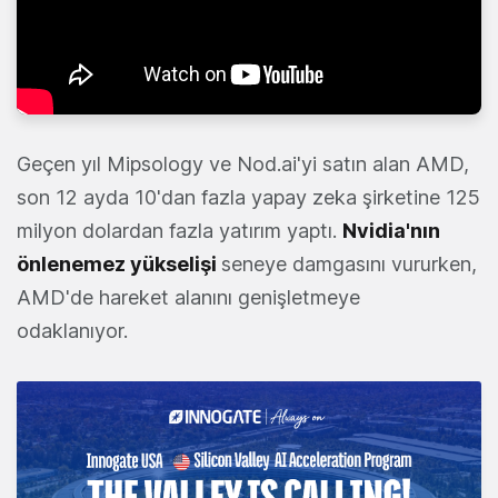
Geçen yıl Mipsology ve Nod.ai'yi satın alan AMD,
son 12 ayda 10'dan fazla yapay zeka şirketine 125
milyon dolardan fazla yatırım yaptı.
Nvidia'nın
önlenemez yükselişi
seneye damgasını vururken,
AMD'de hareket alanını genişletmeye
odaklanıyor.