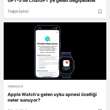
GPT-5 ile ChatGPT'ye gelen değişiklikler
Tuğçe İçözü
TEKNOLOJI
Apple Watch'a gelen uyku apnesi özelliği
neler sunuyor?