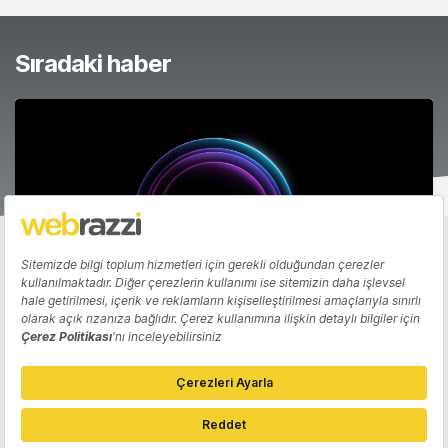
Sıradaki haber
Apple WWDC 2024 etkinliği: Canlı
bloglama
Gözde Ulukan