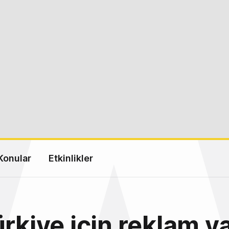
Konular
Etkinlikler
ürkiye için reklam y