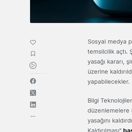
Sosyal medya p
temsilcilik açtı.
yasağı kararı, ş
üzerine kaldırıl
yapabilecekler.
Bilgi Teknolojil
düzenlemelere u
yasağını kaldırd
Kaldırılması"
baş