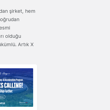
ndan şirket, hem
doğrudan
resmi
ırı olduğu
ükümlü. Artık X