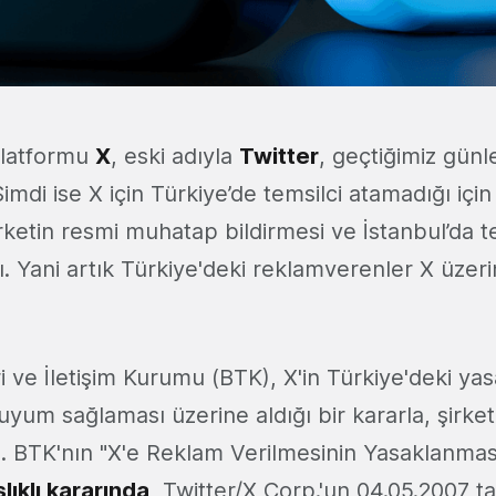
latformu
X
, eski adıyla
Twitter
, geçtiğimiz günl
 Şimdi ise X için Türkiye’de temsilci atamadığı içi
irketin resmi muhatap bildirmesi ve İstanbul’da t
dı. Yani artık Türkiye'deki reklamverenler X üze
eri ve İletişim Kurumu (BTK), X'in Türkiye'deki yas
yum sağlaması üzerine aldığı bir kararla, şirke
ı. BTK'nın "X'e Reklam Verilmesinin Yasaklanmas
lıklı kararında
, Twitter/X Corp.'un 04.05.2007 ta