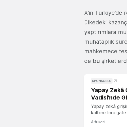
X’in Türkiye’de
ülkedeki kazan
yaptırımlara muh
muhataplık süre
mahkemece tespit
de bu şirketlerd
SPONSORLU
Yapay Zekâ G
Vadisi'nde G
Yapay zekâ girişi
kalbine Innogate i
Adrazzi