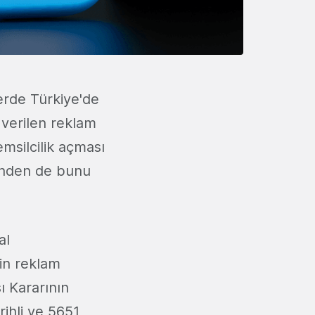
erde Türkiye'de
n verilen reklam
emsilcilik açması
rinden de bunu
al
tin reklam
ı Kararının
rihli ve 5651