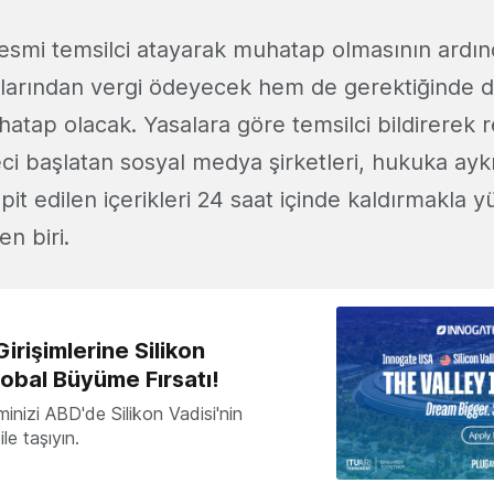
 resmi temsilci atayarak muhatap olmasının ardı
çlarından vergi ödeyecek hem de gerektiğinde 
atap olacak. Yasalara göre temsilci bildirerek 
ci başlatan sosyal medya şirketleri, hukuka ayk
 edilen içerikleri 24 saat içinde kaldırmakla y
en biri.
irişimlerine Silikon
lobal Büyüme Fırsatı!
minizi ABD'de Silikon Vadisi'nin
le taşıyın.