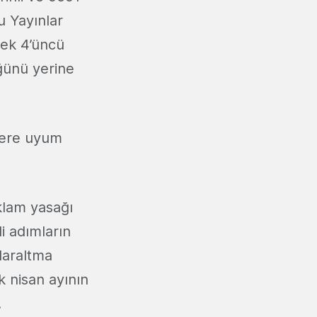
u Yayınlar
 ek 4’üncü
ğünü yerine
elere uyum
eklam yasağı
i adımların
 daraltma
ak nisan ayının
.