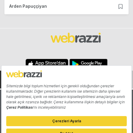
Arden Papuççiyan
Hakkında
Yazarlar
Katkıda Bulun
Reklam
Girişiminizi Tanıtın
İletişim