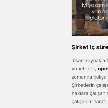
Şirket iç süre
İnsan kaynakları
yöneterek,
oper
zamanda çalışanl
Şirketlerin çalı
haklara çalışan
çalışanlar taraf