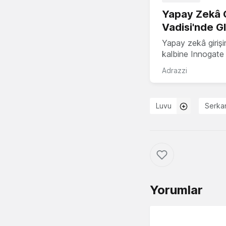
Yapay Zekâ G
Vadisi'nde G
Yapay zekâ girişi
kalbine Innogate i
Adrazzi
Luvu
Serka
Yorumlar