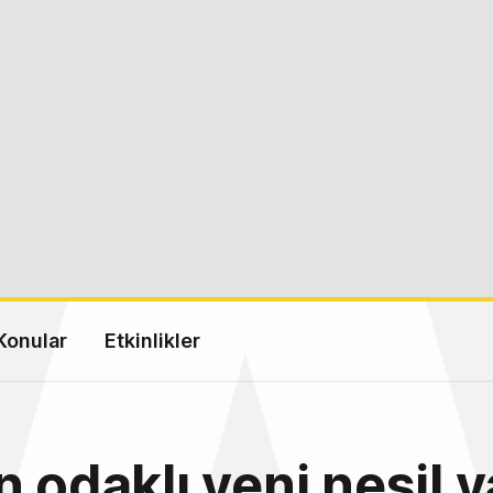
Konular
Etkinlikler
n odaklı yeni nesil 