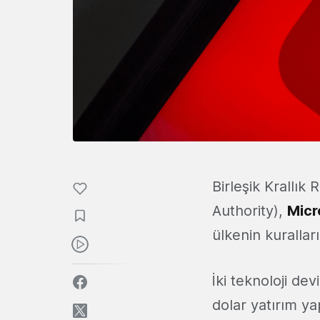
Birleşik Krallı
Authority),
Micr
ülkenin kurallar
İki teknoloji de
dolar yatırım ya