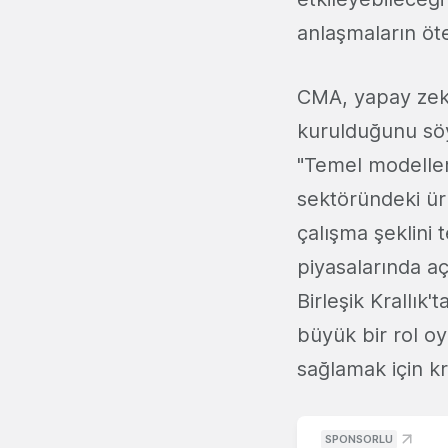
anlaşmaların öt
CMA, yapay zeka
kurulduğunu sö
"Temel modeller,
sektöründeki ür
çalışma şeklini
piyasalarında a
Birleşik Krallık
büyük bir rol o
sağlamak için kr
SPONSORLU