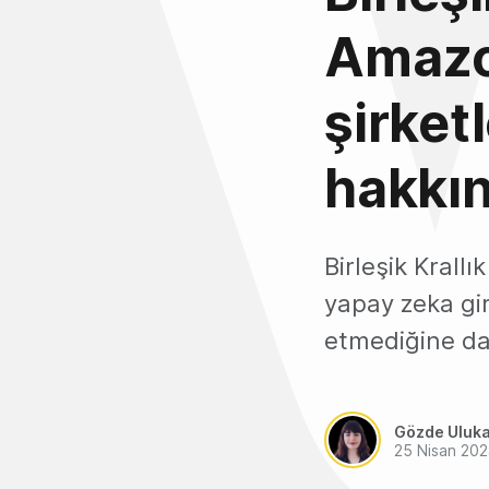
Amazo
şirketl
hakkın
Birleşik Krall
yapay zeka giri
etmediğine dai
Gözde Uluk
25 Nisan 20