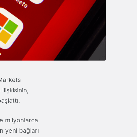
 Markets
lişkisinin,
aşlattı.
ne milyonlarca
an yeni bağları