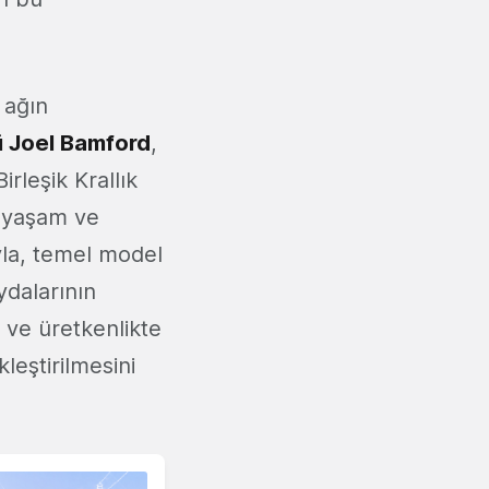
 ağın
ü Joel Bamford
,
rleşik Krallık
n yaşam ve
yla, temel model
ydalarının
e ve üretkenlikte
leştirilmesini