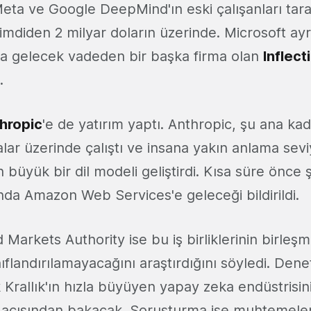
Meta ve Google DeepMind'ın eski çalışanları tar
şimdiden 2 milyar doların üzerinde. Microsoft ayr
a gelecek vadeden bir başka firma olan
Inflect
.
hropic
'e de yatırım yaptı. Anthropic, şu ana ka
ırmalar üzerinde çalıştı ve insana yakın anlama sev
büyük bir dil modeli geliştirdi. Kısa süre önce ş
nda Amazon Web Services'e geleceği bildirildi.
Markets Authority ise bu iş birliklerinin birleş
sınıflandırılamayacağını araştırdığını söyledi. D
şik Krallık'ın hızla büyüyen yapay zeka endüstrisini
i açısından bakacak. Soruşturma ise muhtemele