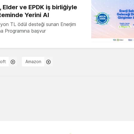
 Elder ve EPDK iş birliğiyle
teminde Yerini Al
milyon TL ödül desteği sunan Enerjim
ma Programına başvur
oft
Amazon