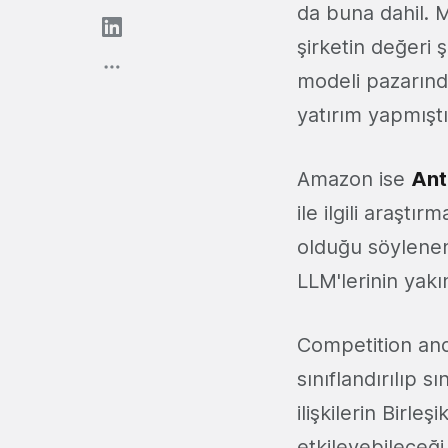
da buna dahil. 
şirketin değeri 
modeli pazarınd
yatırım yapmıştı
Amazon ise
Ant
ile ilgili araşt
olduğu söylenen 
LLM'lerinin yakı
Competition and 
sınıflandırılıp 
ilişkilerin Birle
etkileyebileceğ