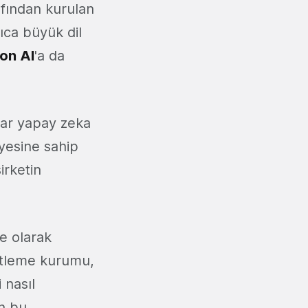
afından kurulan
ıca büyük dil
ion AI
'a da
dar yapay zeka
iyesine sahip
irketin
me olarak
enetleme kurumu,
 nasıl
n bu