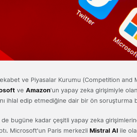
k Rekabet ve Piyasalar Kurumu (Competition and
osoft
ve
Amazon
'un yapay zeka girişimiyle olan i
ını ihlal edip etmediğine dair bir ön soruşturma b
vi de bugüne kadar çeşitli yapay zeka girişimleri
ptı. Microsoft'un Paris merkezli
Mistral AI
ile ol