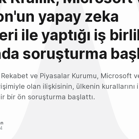
n'un yapay zeka
eri ile yaptığı iş birli
da soruşturma başl
ık Rekabet ve Piyasalar Kurumu, Microsoft
şimiyle olan ilişkisinin, ülkenin kurallarını 
r bir ön soruşturma başlattı.
an
24