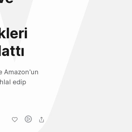
kleri
attı
 ve Amazon'un
ihlal edip