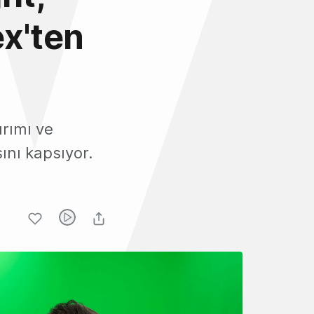
x'ten
ırımı ve
ını kapsıyor.