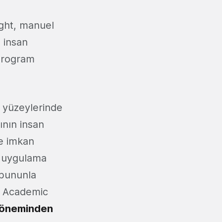
ight, manuel
e insan
rogram
n yüzeylerinde
ının insan
ne imkan
ın uygulama
 bununla
da Academic
 döneminden