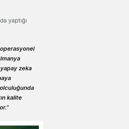
da yaptığı
m operasyonel
 Almanya
e yapay zeka
rmaya
yolculuğunda
n kalite
or.”