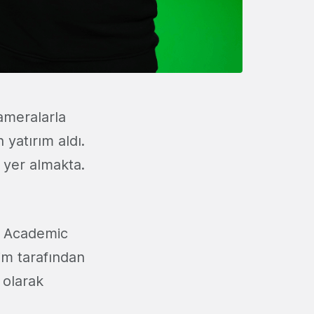
ameralarla
n yatırım aldı.
 yer almakta.
ve Academic
im tarafından
 olarak