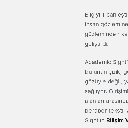
Bilgiyi Ticaril
insan gözlemine 
gözleminden ka
geliştirdi.
Academic Sight’ı
bulunan çizik, g
gözüyle değil, 
sağlıyor. Girişi
alanları arasınd
beraber
tekstil
Sight'ın
Bilişim