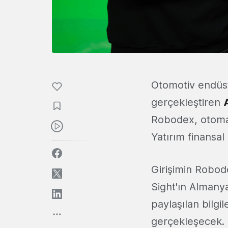
Otomotiv endüst
gerçekleştiren
Robodex, otomas
Yatırım finansal 
Girişimin Robode
Sight'ın Almanya
paylaşılan bilg
gerçekleşecek.