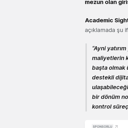
mezun olan giri
Academic Sight
açıklamada şu i
“Ayni yatırı
maliyetlerin 
başta olmak 
destekli diji
ulaşabileceğ
bir dönüm no
kontrol süreç
SPONSORLU