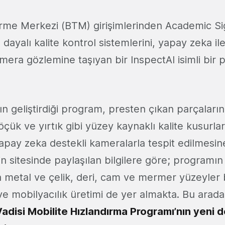
eştirme Merkezi (BTM) girişimlerinden Academic S
dayalı kalite kontrol sistemlerini, yapay zeka il
mera gözlemine taşıyan bir
InspectAI isimli bir
p
n geliştirdiği program, presten çıkan parçaları
öçük ve yırtık gibi yüzey kaynaklı kalite kusurlar
yapay zeka destekli kameralarla tespit edilmesi
min sitesinde paylaşılan bilgilere göre; program
a m
etal ve çelik, deri, cam ve mermer yüzeyler
 ve mobilyacılık üretimi de yer almakta. Bu ara
 Vadisi Mobilite Hızlandırma Programı’nın yeni