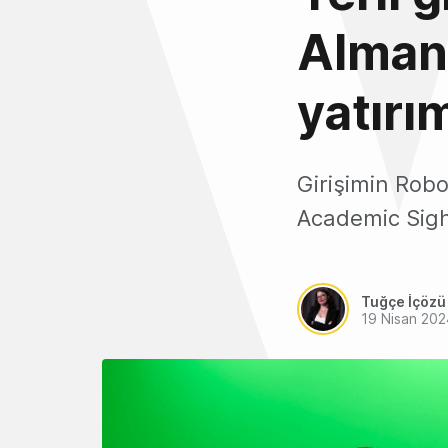
Alman
yatırım
Girişimin Robod
Academic Sigh
Tuğçe İçözü
19 Nisan 202