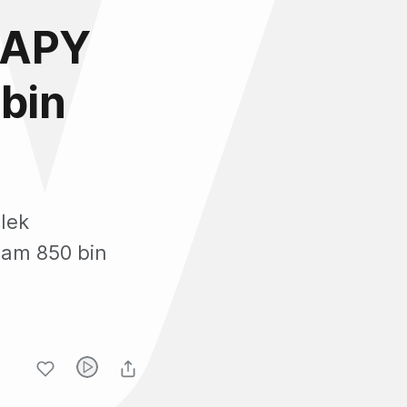
, APY
 bin
lek
plam 850 bin