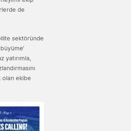
rlerde de
ilite sektöründe
e büyüme’
z yatırımla,
ızlandırmasını
 olan ekibe