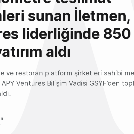
eri sunan İletmen
es liderliğinde 850
atırım aldı
 ve restoran platform şirketleri sahibi me
le APY Ventures Bilişim Vadisi GSYF’den to
ldı.
an
4