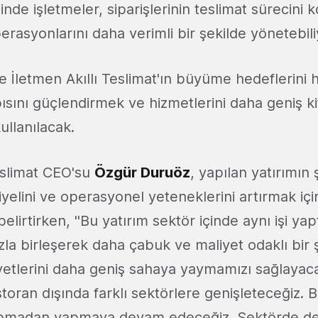
inde işletmeler, siparişlerinin teslimat sürecini 
erasyonlarını daha verimli bir şekilde yönetebili
se İletmen Akıllı Teslimat'ın büyüme hedeflerini 
pısını güçlendirmek ve hizmetlerini daha geniş ki
ullanılacak.
Teslimat CEO'su
Özgür Duruöz
, yapılan yatırımın 
elini ve operasyonel yeteneklerini artırmak içi
lirtirken, ''Bu yatırım sektör içinde aynı işi yap
la birleşerek daha çabuk ve maliyet odaklı bir 
iyetlerini daha geniş sahaya yaymamızı sağlayacak
toran dışında farklı sektörlere genişleteceğiz. Bu
apmadan yapmaya devam edeceğiz. Sektörde de