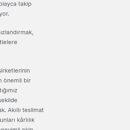
kolayca takip
yor.
hızlandırmak,
tlelere
şirketlerinin
n önemli bir
tığımız
şekilde
. Akıllı teslimat
nları kârlılık
neyimli ekip