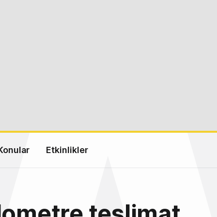
Konular
Etkinlikler
lometre teslimat