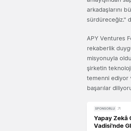
arkadaşlarını b
sürdüreceğiz.'' d
APY Ventures Fo
rekaberlik duyg
misyonuyla olduk
şirketin teknolo
temenni ediyor 
başarılar diliyoru
SPONSORLU
Yapay Zekâ G
Vadisi'nde G