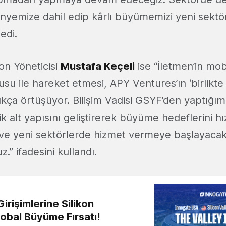
ünyemize dahil edip kârlı büyümemizi yeni sektö
edi.
n Yöneticisi
Mustafa Keçeli
ise “İletmen’in mob
usu ile hareket etmesi, APY Ventures’ın ‘birlikt
ça örtüşüyor. Bilişim Vadisi GSYF’den yaptığımı
jik alt yapısını geliştirerek büyüme hedeflerini h
ve yeni sektörlerde hizmet vermeye başlayacak
z.” ifadesini kullandı.
irişimlerine Silikon
lobal Büyüme Fırsatı!