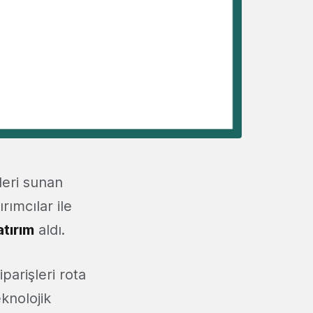
leri sunan
rımcılar ile
atırım
aldı.
iparişleri rota
eknolojik