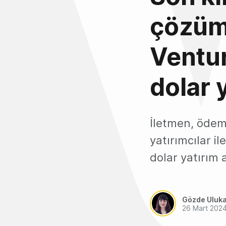
çözüml
Ventur
dolar y
İletmen, ödeme
yatırımcılar i
dolar yatırım a
Gözde Uluk
26 Mart 202