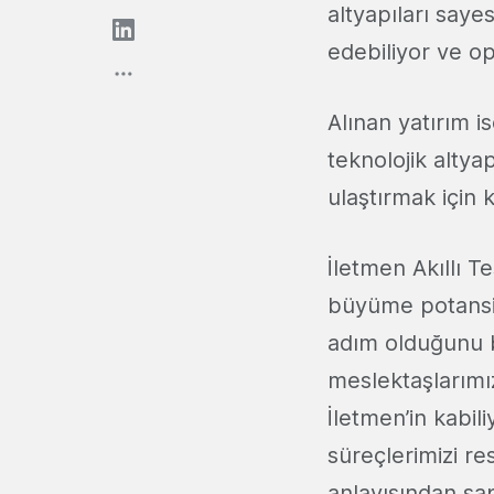
altyapıları sayes
edebiliyor ve op
Alınan yatırım i
teknolojik altya
ulaştırmak için k
İletmen Akıllı 
büyüme potansiy
adım olduğunu be
meslektaşlarımız
İletmen’in kabil
süreçlerimizi res
anlayışından s